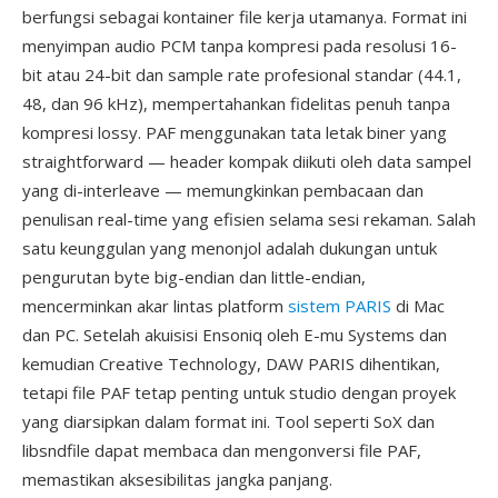
berfungsi sebagai kontainer file kerja utamanya. Format ini
menyimpan audio PCM tanpa kompresi pada resolusi 16-
bit atau 24-bit dan sample rate profesional standar (44.1,
48, dan 96 kHz), mempertahankan fidelitas penuh tanpa
kompresi lossy. PAF menggunakan tata letak biner yang
straightforward — header kompak diikuti oleh data sampel
yang di-interleave — memungkinkan pembacaan dan
penulisan real-time yang efisien selama sesi rekaman. Salah
satu keunggulan yang menonjol adalah dukungan untuk
pengurutan byte big-endian dan little-endian,
mencerminkan akar lintas platform
sistem PARIS
di Mac
dan PC. Setelah akuisisi Ensoniq oleh E-mu Systems dan
kemudian Creative Technology, DAW PARIS dihentikan,
tetapi file PAF tetap penting untuk studio dengan proyek
yang diarsipkan dalam format ini. Tool seperti SoX dan
libsndfile dapat membaca dan mengonversi file PAF,
memastikan aksesibilitas jangka panjang.