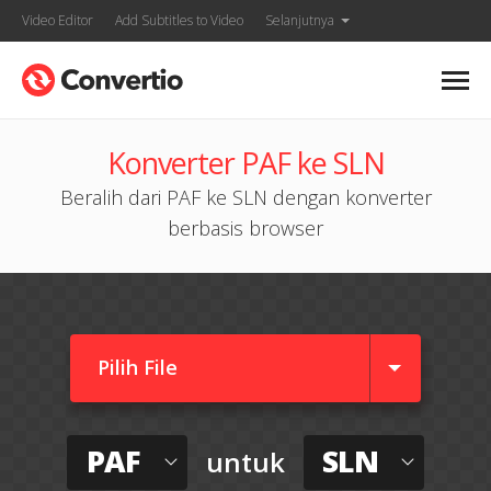
Video Editor
Add Subtitles to Video
Selanjutnya
Konverter PAF ke SLN
Beralih dari PAF ke SLN dengan konverter
berbasis browser
Pilih File
PAF
SLN
untuk