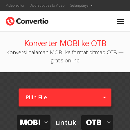
Video Editor
Add Subtitles to Video
Selanjutnya
Konverter MOBI ke OTB
Konversi halaman MOBI ke format bitmap OTB —
gratis online
Pilih File
MOBI
OTB
untuk