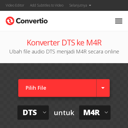
Video Editor
Add Subtitles to Video
Selanjutnya
Konverter DTS ke M4R
Ubah file audio DTS menjadi M4R secara online
Pilih File
DTS
M4R
untuk