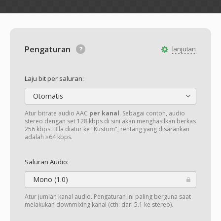
Pengaturan
lanjutan
Laju bit per saluran:
Otomatis
Atur bitrate audio AAC
per kanal
. Sebagai contoh, audio
stereo dengan set 128 kbps di sini akan menghasilkan berkas
256 kbps. Bila diatur ke "Kustom", rentang yang disarankan
adalah ≥64 kbps.
Saluran Audio:
Mono (1.0)
Atur jumlah kanal audio. Pengaturan ini paling berguna saat
melakukan downmixing kanal (cth: dari 5.1 ke stereo).