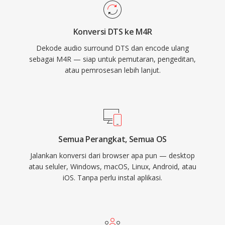
panggilan, alarm, dan peringatan per kontak.
Keunggulan praktisnya meliputi penyebaran
Konversi DTS ke M4R
yang mudah ke iPhone mana pun melalui
Dekode audio surround DTS dan encode ulang
sinkronisasi iTunes atau AirDrop, pemutaran
sebagai M4R — siap untuk pemutaran, pengeditan,
berkualitas tinggi dari codec AAC bahkan pada
atau pemrosesan lebih lanjut.
ukuran file kecil, dan kemampuan untuk
menetapkan nada dering individual ke kontak
tertentu untuk identifikasi pemanggil secara
instan.
Semua Perangkat, Semua OS
Jalankan konversi dari browser apa pun — desktop
atau seluler, Windows, macOS, Linux, Android, atau
iOS. Tanpa perlu instal aplikasi.