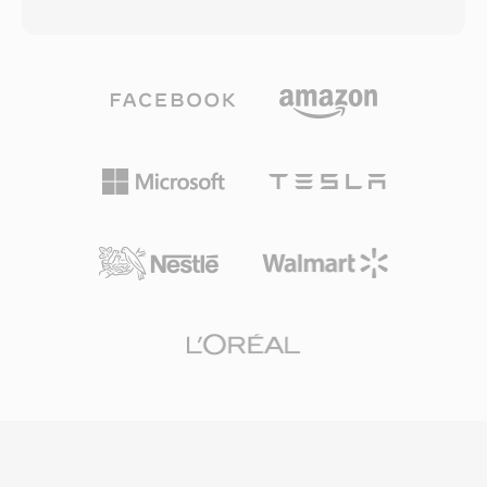
durasi sekitar 30-40 detik yang diterapkan oleh
lossless untuk akurasi bit-for-bit hingga 24-
iOS. Apple memilih pendekatan ini agar
bit/192 kHz. Kekuatan utamanya meliputi
infrastruktur encoder AAC yang ada dapat
adopsi perangkat keras yang luas di seluruh AV
menghasilkan nada dering tanpa modifikasi
receiver, konsol game, dan sistem
tingkat codec, sementara ekstensi yang
infotainment otomotif, serta error
berbeda mencegah track musik biasa muncul di
concealment yang kuat yang menutupi
pemilih nada dering dan sebaliknya. Membuat
gangguan kecil disc atau stream. Bagi siapa
M4R melibatkan pengkodean klip audio pendek
pun yang bekerja dengan konten surround
sebagai AAC, memangkasnya ke panjang yang
sound yang ditujukan untuk media fisik atau
diperbolehkan, dan mengganti nama file.
streaming kelas atas, DTS menyediakan jalur
iTunes (atau Apple Music di macOS terbaru)
yang terbukti dari mix studio ke ruang tamu.
dan GarageBand keduanya menyediakan alur
kerja bawaan, dan tool pihak ketiga seperti
Audacity menanganinya dengan sama baiknya.
Setelah disinkronkan atau diunduh, nada dering
terintegrasi dengan pengaturan iOS untuk