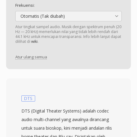
Frekuensi:
Otomatis (Tak diubah)
Atur tingkat sampel audio. Musik dengan spektrum penuh (20
Hz — 20 kHz) memerlukan nilai yang tidak lebih rendah dari
44.1 kHz untuk mencapai transparansi. Info lebih lanjut dapat
dilihat di
wiki
.
Atur ulang semua
DTS
DTS (Digital Theater Systems) adalah codec
audio multi-channel yang awalnya dirancang
untuk suara bioskop, kini menjadi andalan rilis
home theater dan Blu-ray. Diciptakan oleh