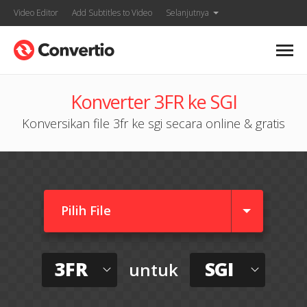
Video Editor
Add Subtitles to Video
Selanjutnya
Konverter 3FR ke SGI
Konversikan file 3fr ke sgi secara online & gratis
Pilih File
3FR
SGI
untuk