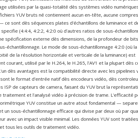
nage utilisées par la quasi-totalité dès systèmes vidéo numérique
s fichiers YUV bruts né contiennent aucun en-tête, aucune compres
ce sont dès séquences plates d'échantillons de luminance et d
specifie (4:4:4, 4:2:2, 4:2:0 où d'autres ratios de sous-échantillo
ne spécification externe dès dimensions, de la profondeur de bits
s-échantillonnage. Le mode de sous-échantillonnage 4:2:0 (où l
tié de la résolution horizontale et verticale de la luminance) est
nt courant, utilisé par le H.264, le H.265, l'AV1 et la plupart dès
L'un dès avantages est la compatibilité directe avec les pipelines v
ont le format d'entrée natif dès encodeurs vidéo, dès controleu
ès ISP de capteurs de camera, faisant du YUV brut la représentati
e traitement et l'analysé vidéo à précision de trame. L'efficacité 
orimétrique YUV constitue un autre atout fondamental — separer
 un sous-échantillonnage efficace qui divise par deux où par qua
ur avec un impact visible minimal. Les données YUV sont traitée
t tous les outils de traitement vidéo.