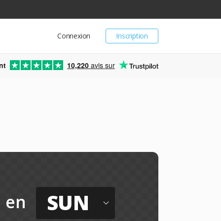
Connexion
Inscription
nt
10,220
avis sur
SUN
en