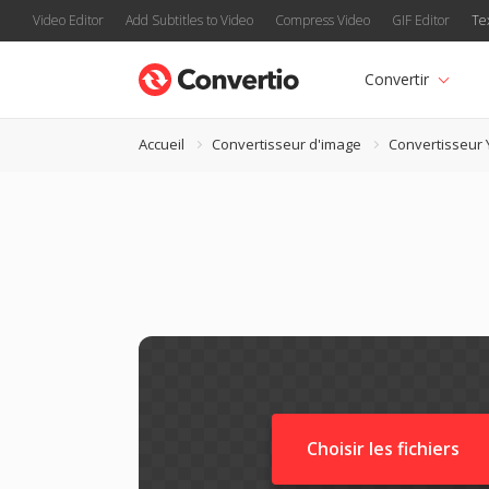
Video Editor
Add Subtitles to Video
Compress Video
GIF Editor
Te
Convertir
Accueil
Convertisseur d'image
Convertisseur
Choisir les fichiers