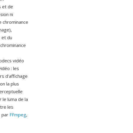
s et de
sion ni
e chrominance
nnage),
 et du
a chrominance
 codecs vidéo
idéo : les
rs d'affichage
on la plus
perceptuelle
 le luma de la
tre les
s par
FFmpeg
,