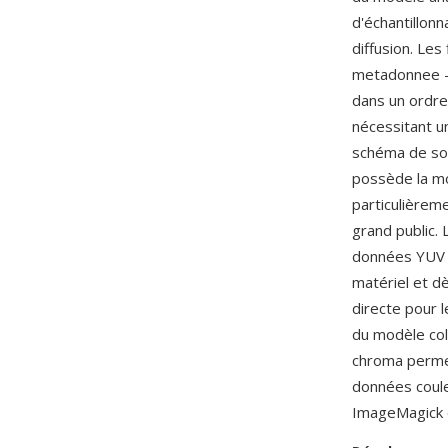
d'échantillon
diffusion. Le
metadonnee — 
dans un ordre 
nécessitant u
schéma de sou
possède la moi
particulièreme
grand public. 
données YUV s
matériel et d
directe pour l
du modèle col
chroma permet
données coule
ImageMagick e