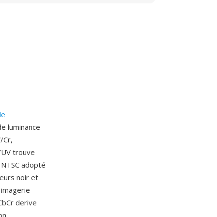
le
de luminance
/Cr,
 YUV trouve
me NTSC adopté
eurs noir et
n imagerie
CbCr derive
on