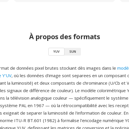
À propos des formats
YUV
SUN
rmat de données pixel brutes stockant dès images dans le
modè
e Y'UV
, où les données d'image sont separees en un composant 
tant la luminosité) et deux composants de chrominance (U/Cb et V
les signaux de différence de couleur). Le modèle colorimétrique
ans la télévision analogique couleur — spécifiquement le systè
 système PAL en 1967 — où la rétrocompatibilité avec les recept
s exigeait de separer la luminosité de l'information de couleur. E
 norme ITU-R BT.601 (1982) à formalise l'encodage numérique Y
logique YUV, definissant les matrices de conversion et la précisi