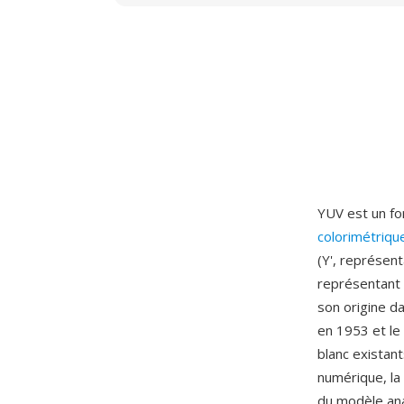
YUV est un fo
colorimétriqu
(Y', représen
représentant 
son origine d
en 1953 et le
blanc existant
numérique, la
du modèle ana