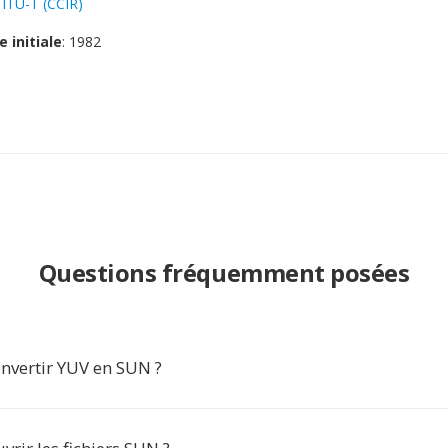
:
ITU-T (CCIR)
e initiale
: 1982
Questions fréquemment posées
nvertir YUV en SUN ?