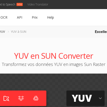
xt to Speech
Video Translator
OCR
API
Prix
Help
Excelle
 YUV
YUV à SUN
YUV en SUN Converter
Transformez vos données YUV en images Sun Raster
YUV