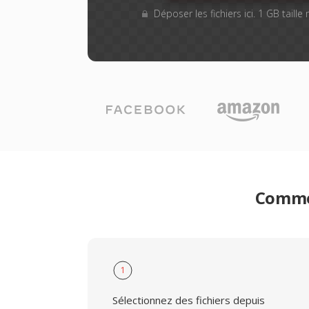
Déposer les fichiers ici. 1 GB taill
Commen
1
Sélectionnez des fichiers depuis