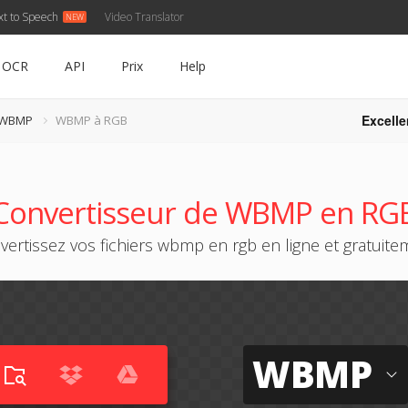
xt to Speech
Video Translator
OCR
API
Prix
Help
Excelle
r WBMP
WBMP à RGB
Convertisseur de WBMP en RG
vertissez vos fichiers wbmp en rgb en ligne et gratuite
WBMP