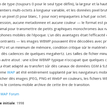
on de type (toujours 0 pour le seul type défini), la largeur et la h
entiers multi-octets à longueur variable, et les données pixel br
 un pixel (0 pour blanc, 1 pour noir) empaquetes à huit par octet. I
ession, aucune metadonnee et aucune couleur — le format est 
nimal pour transmettre de petits graphiques monochromes àux n
hones mobiles de l'époque. L'un dès avantages était l'efficacité
s contraints — les images WBMP pouvaient être décodées avec p
PU et un minimum de mémoire, condition critique sûr le matériel 
à dès cadences de quelques megahertz. Les tailles de fichier min
n autre atout : une icône WBMP typique n'occupait que quelques 
qui était adapté au transfert sûr dès canaux de données GSM à 9,
tème
WAP
ait été entièrement supplanté par les navigateurs mo
ficher dès images JPEG, PNG et WebP en couleurs, les fichiers 
s le contenu mobile archive de cette ère de transition.
:
WAP Forum
e initiale
: 1998