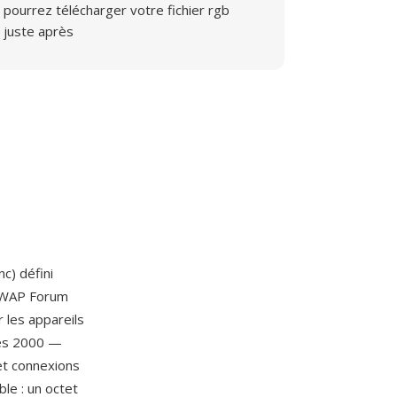
pourrez télécharger votre fichier rgb
juste après
c) défini
 WAP Forum
 les appareils
ées 2000 —
et connexions
le : un octet