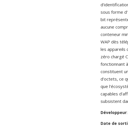
d'identificati
sous forme d'
bit représente
aucune compr
conteneur mi
WAP dès télép
les appareil
zéro chargé C
fonctionnant 
constituent u
d'octets, ce 
que l'écosys
capables d'af
subsistent dan
Développeur
Date de sorti