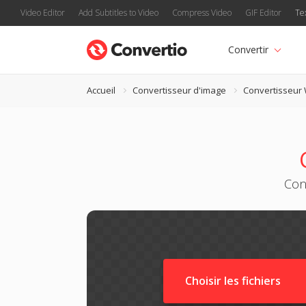
Video Editor
Add Subtitles to Video
Compress Video
GIF Editor
Te
Convertir
Accueil
Convertisseur d'image
Convertisseu
Con
Choisir les fichiers