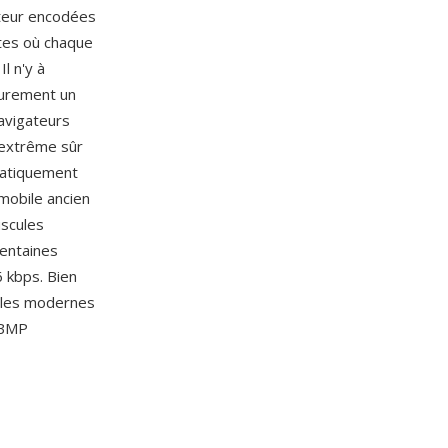
auteur encodées
utes où chaque
l n'y à
purement un
avigateurs
 extrême sûr
ratiquement
mobile ancien
uscules
centaines
6 kbps. Bien
biles modernes
WBMP