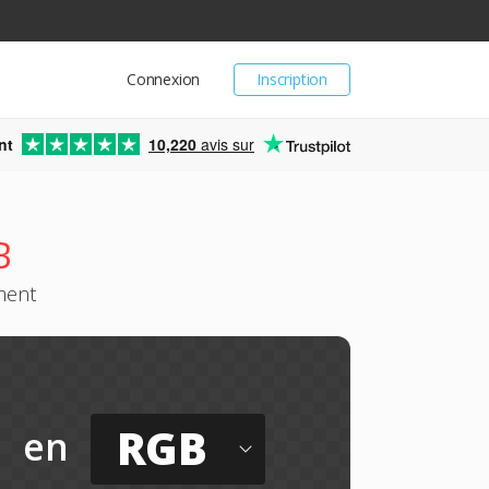
Connexion
Inscription
nt
10,220
avis sur
B
ment
RGB
en