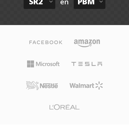
SR2
PBM
en