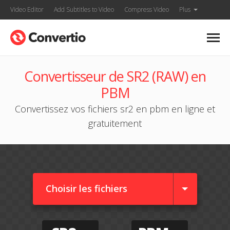
Video Editor
Add Subtitles to Video
Compress Video
Plus
Convertisseur de SR2 (RAW) en
PBM
Convertissez vos fichiers sr2 en pbm en ligne et
gratuitement
Choisir les fichiers