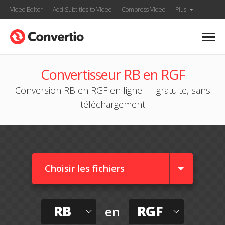
Video Editor
Add Subtitles to Video
Compress Video
Plus
Convertisseur RB en RGF
Conversion RB en RGF en ligne — gratuite, sans
téléchargement
Choisir les fichiers
RB
RGF
en