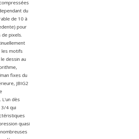
es compressées
 dependant du
rable de 10 à
cedente) pour
 de pixels.
tinuellement
 les motifs
 le dessin au
orithme,
man fixes du
érieure, JBIG2
e
. L'un dès
 3/4 qui
ctéristiques
pression quasi
de nombreuses