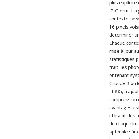
plus explicite
JBIG brut. L'
contexte : av
16 pixels vois
determiner un 
Chaque contex
mise à jour a
statistiques 
trait, les ph
obtenant syst
Groupé 3 où l
(T.88), à ajo
compression e
avantages est
utilisent dès 
de chaque ima
optimale sûr 