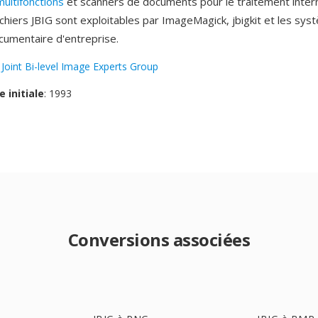
ultifonctions
et scanners de documents pour le traitement inter
ichiers JBIG sont exploitables par ImageMagick, jbigkit et les sy
cumentaire d'entreprise.
:
Joint Bi-level Image Experts Group
e initiale
: 1993
Conversions associées