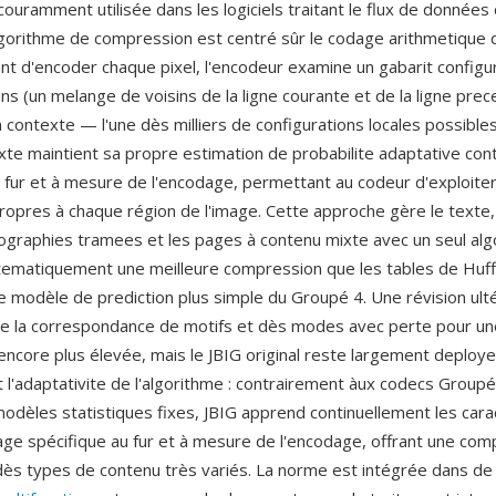
 couramment utilisée dans les logiciels traitant le flux de donné
algorithme de compression est centré sûr le codage arithmetique
ant d'encoder chaque pixel, l'encodeur examine un gabarit configu
ins (un melange de voisins de la ligne courante et de la ligne pre
contexte — l'une dès milliers de configurations locales possibles
te maintient sa propre estimation de probabilite adaptative con
u fur et à mesure de l'encodage, permettant au codeur d'exploiter
propres à chaque région de l'image. Cette approche gère le texte,
otographies tramees et les pages à contenu mixte avec un seul alg
ematiquement une meilleure compression que les tables de Huff
e modèle de prediction plus simple du Groupé 4. Une révision ult
ute la correspondance de motifs et dès modes avec perte pour un
ncore plus élevée, mais le JBIG original reste largement deploye
 l'adaptativite de l'algorithme : contrairement àux codecs Groupé
modèles statistiques fixes, JBIG apprend continuellement les cara
ge spécifique au fur et à mesure de l'encodage, offrant une com
dès types de contenu très variés. La norme est intégrée dans 