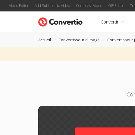
Video Editor
Add Subtitles to Video
Compress Video
GIF Editor
Te
Convertir
Accueil
Convertisseur d'image
Convertisseur 
Con