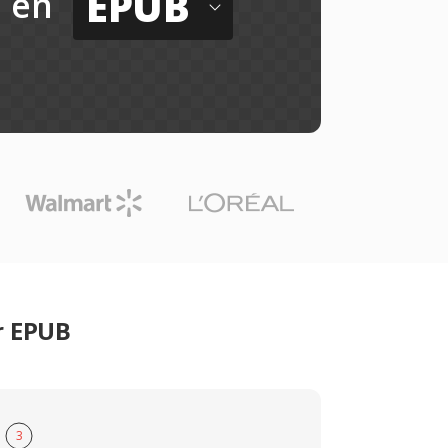
EPUB
en
r EPUB
3