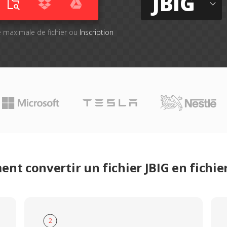
JBIG
lle maximale de fichier ou
Inscription
nt convertir un fichier JBIG en fichie
2