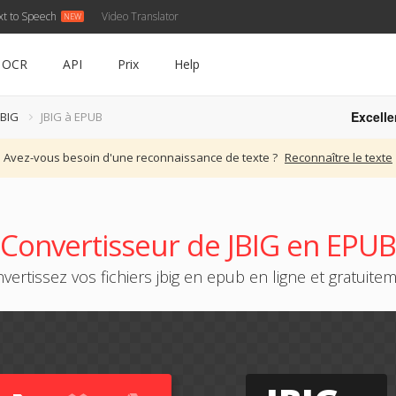
xt to Speech
Video Translator
OCR
API
Prix
Help
Excelle
JBIG
JBIG à EPUB
Avez-vous besoin d'une reconnaissance de texte ?
Reconnaître le texte
Convertisseur de JBIG en EPUB
vertissez vos fichiers jbig en epub en ligne et gratuite