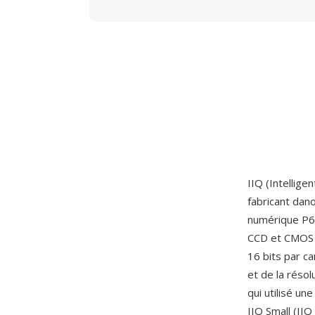
IIQ (Intellig
fabricant dan
numérique P65
CCD et CMOS 
16 bits par ca
et de la résol
qui utilisé u
IIQ Small (IIQ