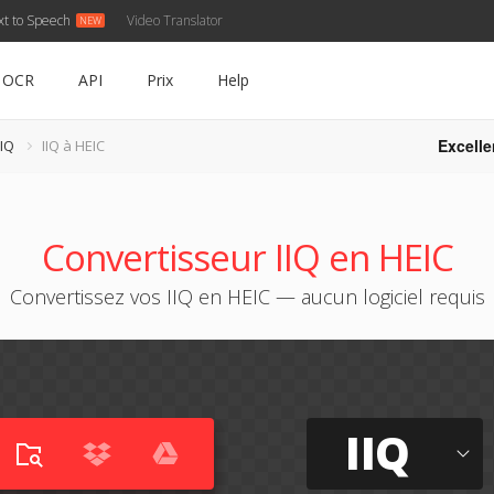
xt to Speech
Video Translator
OCR
API
Prix
Help
Excelle
IIQ
IIQ à HEIC
Convertisseur IIQ en HEIC
Convertissez vos IIQ en HEIC — aucun logiciel requis
IIQ