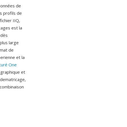
 données de
s profils de
ichier IIQ,
ages est la
 dès
plus large
rmat de
erienne et la
turé One
ographique et
n dematricage,
e combinaison