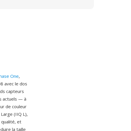
hase One
,
8 avec le dos
nds capteurs
s actuels — à
eur de couleur
 Large (IIQ L),
qualité, et
uire la taille