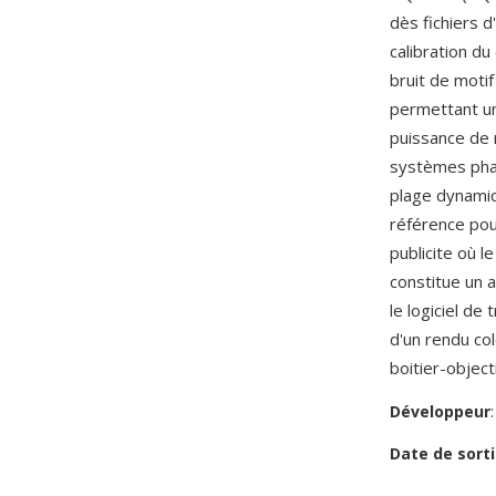
dès fichiers 
calibration du
bruit de motif
permettant un
puissance de r
systèmes phar
plage dynamiq
référence pour
publicite où l
constitue un 
le logiciel de
d'un rendu co
boitier-object
Développeur
Date de sorti