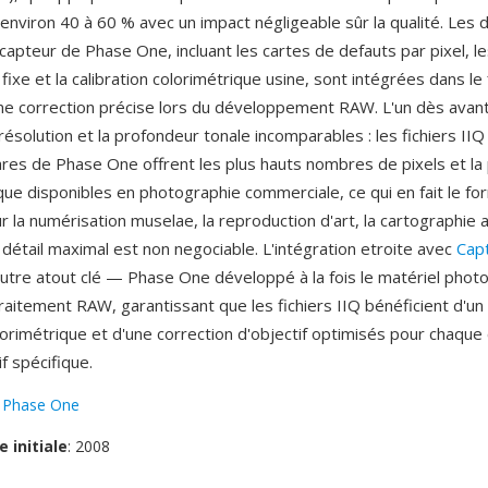
d'environ 40 à 60 % avec un impact négligeable sûr la qualité. Les
 capteur de Phase One, incluant les cartes de defauts par pixel, le
 fixe et la calibration colorimétrique usine, sont intégrées dans le f
e correction précise lors du développement RAW. L'un dès avant
ésolution et la profondeur tonale incomparables : les fichiers IIQ
es de Phase One offrent les plus hauts nombres de pixels et la 
ue disponibles en photographie commerciale, ce qui en fait le fo
 la numérisation muselae, la reproduction d'art, la cartographie a
e détail maximal est non negociable. L'intégration etroite avec
Cap
autre atout clé — Phase One développé à la fois le matériel phot
 traitement RAW, garantissant que les fichiers IIQ bénéficient d'u
lorimétrique et d'une correction d'objectif optimisés pour chaqu
if spécifique.
:
Phase One
e initiale
: 2008