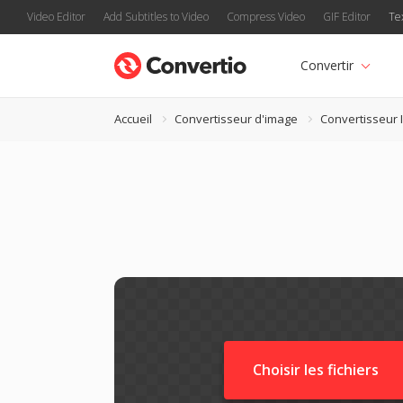
Video Editor
Add Subtitles to Video
Compress Video
GIF Editor
Te
Convertir
Accueil
Convertisseur d'image
Convertisseur 
Choisir les fichiers