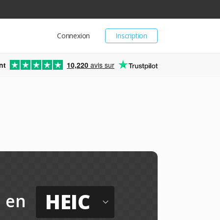
Connexion
Inscription
nt
10,220
avis sur
HEIC
en