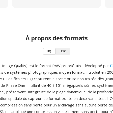
À propos des formats
IIQ
HEIC
ent Image Quality) est le format RAW propriétaire développé par
P
ois de systèmes photographiques moyen format, introduit en 200
+. Les fichiers IIQ capturent la sortie brute non traitée dès gra
de Phase One — allant de 40 à 151 mégapixels sûr les système
nal, préservant l'intégralité de la plage dynamique, de la profond
ution spatiale du capteur. Le format existe en deux variantes : IIQ
ne compression sans perte pour un archivage sans aucune perte de 
 S), qui appliqué une compression visuellement sans perte pour réd