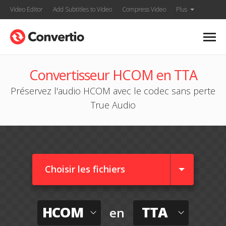
Video Editor
Add Subtitles to Video
Compress Video
Plus
Convertisseur HCOM en TTA
Préservez l'audio HCOM avec le codec sans perte
True Audio
Choisir les fichiers
HCOM
TTA
en