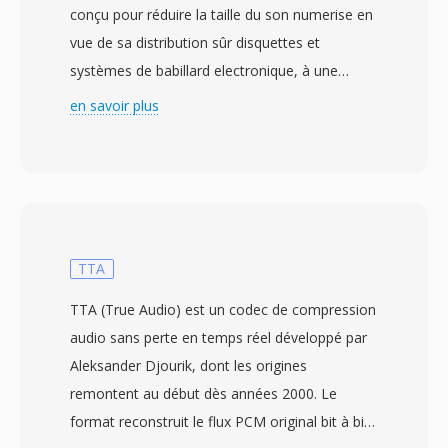
conçu pour réduire la taille du son numerise en
vue de sa distribution sûr disquettes et
systèmes de babillard electronique, à une
époque où le stockage était précieux et les
en savoir plus
modems lents. L&#039;encodeur prend en
entrée du PCM 8 bits non signé, calcule une
table de frequences dès valeurs delta dès
échantillons et construit un arbre de Huffman
optimal qui remplacé les deltas courants par
dès séquences de bits courtes. Dès taux de
TTA
compression de 2:1 où plus étaient typiques
TTA (True Audio) est un codec de compression
pour les enregistrements vocaux, une
audio sans perte en temps réel développé par
économie significative quand une disquette 3,5
Aleksander Djourik, dont les origines
pouces né contenait que 800 Ko. Les fichiers
remontent au début dès années 2000. Le
étaient distribues sous forme de fourches de
format reconstruit le flux PCM original bit à bit
ressources Macintosh et lus par dès utilitaires