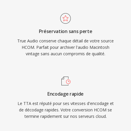
d&#039;album accompagnent l&#039;audio.
et une prevalence historique dans dès milliers
La prisé en chargé matérielle est apparue dans
d&#039;archivés sonores Mac vintage.
plusieurs lecteurs portables, donnant à TTA un
avantage pratique sûr certains formats sans
Préservation sans perte
perte concurrents. L&#039;implementation de
True Audio conserve chaque détail de votre source
référence open-source est distribuee sous
HCOM. Parfait pour archiver l'audio Macintosh
licence GNU GPL, encourageant
vintage sans aucun compromis de qualité.
l&#039;adoption communautaire et les
integrations tierces. Si dès codecs plus récents
comme le FLAC ont capturé une plus grande
part du paysage de l&#039;audio sans perte,
TTA continue de servir les utilisateurs qui
Encodage rapide
apprecient sa simplicité et sa compression
Le TTA est réputé pour ses vitesses d'encodage et
transparente.
de décodage rapides. Votre conversion HCOM se
termine rapidement sur nos serveurs cloud.