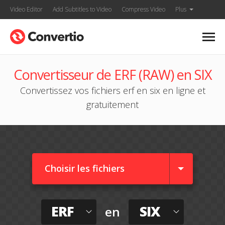
Video Editor
Add Subtitles to Video
Compress Video
Plus
Convertisseur de ERF (RAW) en SIX
Convertissez vos fichiers erf en six en ligne et
gratuitement
Choisir les fichiers
ERF
SIX
en