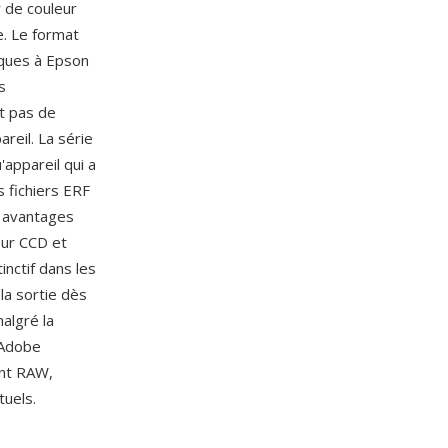
r de couleur
e. Le format
iques à Epson
s
t pas de
reil. La série
'appareil qui a
 fichiers ERF
s avantages
eur CCD et
inctif dans les
la sortie dès
algré la
 Adobe
ent RAW,
tuels.