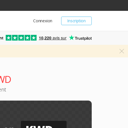
Connexion
Inscription
nt
10,220
avis sur
KWD
ent