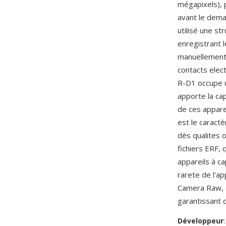
mégapixels), 
avant le demat
utilisé une s
enregistrant l
manuellement 
contacts elect
R-D1 occupe un
apporte la ca
de ces appare
est le caract
dès qualites o
fichiers ERF,
appareils à c
rarete de l'ap
Camera Raw, 
garantissant q
Développeur