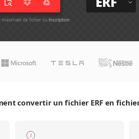
ERF
lle maximale de fichier ou
Inscription
nt convertir un fichier ERF en fichi
2