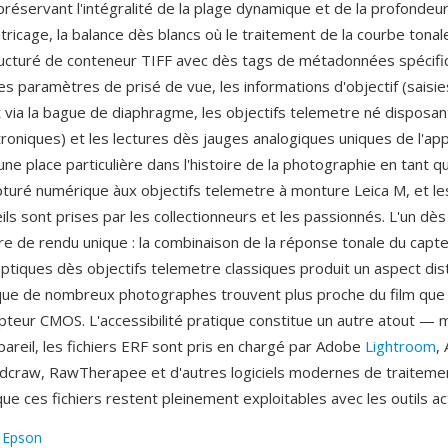
préservant l'intégralité de la plage dynamique et de la profondeu
ricage, la balance dès blancs où le traitement de la courbe tonal
tructuré de conteneur TIFF avec dès tags de métadonnées spécif
es paramètres de prisé de vue, les informations d'objectif (saisie
via la bague de diaphragme, les objectifs telemetre né disposan
roniques) et les lectures dès jauges analogiques uniques de l'appa
e place particulière dans l'histoire de la photographie en tant qu
pturé numérique àux objectifs telemetre à monture Leica M, et les
ils sont prises par les collectionneurs et les passionnés. L'un dè
ère de rendu unique : la combinaison de la réponse tonale du capt
ptiques dès objectifs telemetre classiques produit un aspect dist
 que de nombreux photographes trouvent plus proche du film que 
apteur CMOS. L'accessibilité pratique constitue un autre atout — m
pareil, les fichiers ERF sont pris en chargé par Adobe
Lightroom
,
dcraw, RawTherapee et d'autres logiciels modernes de traitem
ue ces fichiers restent pleinement exploitables avec les outils ac
:
Epson