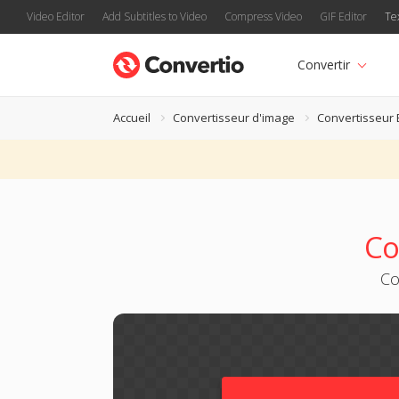
Video Editor
Add Subtitles to Video
Compress Video
GIF Editor
Te
Convertir
Accueil
Convertisseur d'image
Convertisseur 
Co
Co