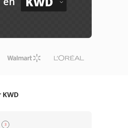
KWD
en
er KWD
3