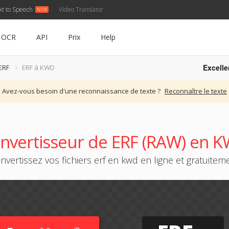
xt to Speech
Video Translator
OCR
API
Prix
Help
Excelle
ERF
ERF à KWD
Avez-vous besoin d'une reconnaissance de texte ?
Reconnaître le texte
nvertisseur de ERF (RAW) en 
nvertissez vos fichiers erf en kwd en ligne et gratuitem