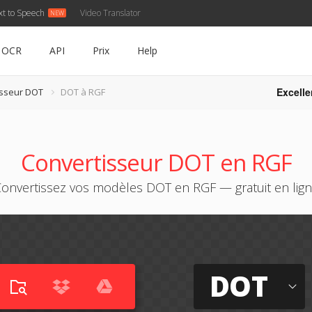
xt to Speech
Video Translator
OCR
API
Prix
Help
Excelle
isseur DOT
DOT à RGF
Convertisseur DOT en RGF
onvertissez vos modèles DOT en RGF — gratuit en lig
DOT