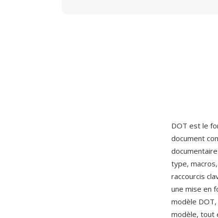
DOT est le f
document comp
documentaire 
type, macros,
raccourcis cl
une mise en f
modèle DOT, W
modèle, tout e