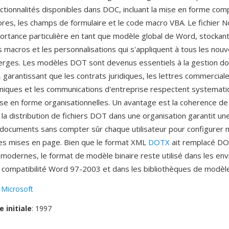
nctionnalités disponibles dans DOC, incluant la mise en forme com
ores, les champs de formulaire et le code macro VBA. Le fichier 
ortance particulière en tant que modèle global de Word, stockant
s macros et les personnalisations qui s'appliquent à tous les nou
erges. Les modèles DOT sont devenus essentiels à la gestion d
 garantissant que les contrats juridiques, les lettres commerciale
niques et les communications d'entreprise respectent systemat
e en forme organisationnelles. Un avantage est la coherence d
la distribution de fichiers DOT dans une organisation garantit u
documents sans compter sûr chaque utilisateur pour configurer
 les mises en page. Bien que le format XML
DOTX
ait remplacé DO
il modernes, le format de modèle binaire reste utilisé dans les e
a compatibilité Word 97-2003 et dans les bibliothèques de modèl
:
Microsoft
e initiale
: 1997