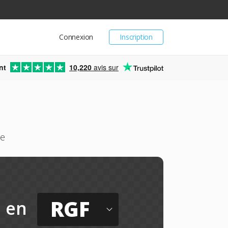
Connexion
Inscription
nt
10,220
avis sur
ne
RGF
en