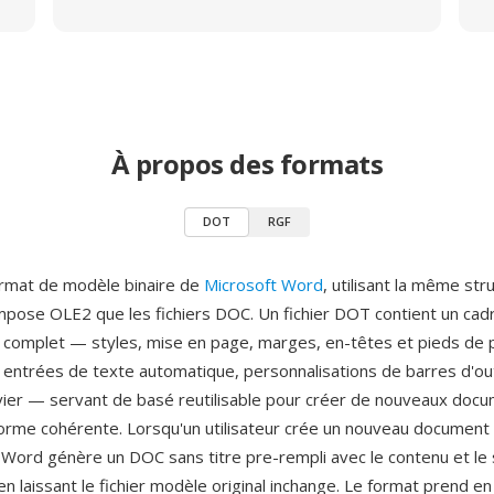
À propos des formats
DOT
RGF
ormat de modèle binaire de
Microsoft Word
, utilisant la même str
ose OLE2 que les fichiers DOC. Un fichier DOT contient un cad
complet — styles, mise en page, marges, en-têtes et pieds de 
 entrées de texte automatique, personnalisations de barres d'out
avier — servant de basé reutilisable pour créer de nouveaux doc
orme cohérente. Lorsqu'un utilisateur crée un nouveau document
ord génère un DOC sans titre pre-rempli avec le contenu et le 
n laissant le fichier modèle original inchange. Le format prend e