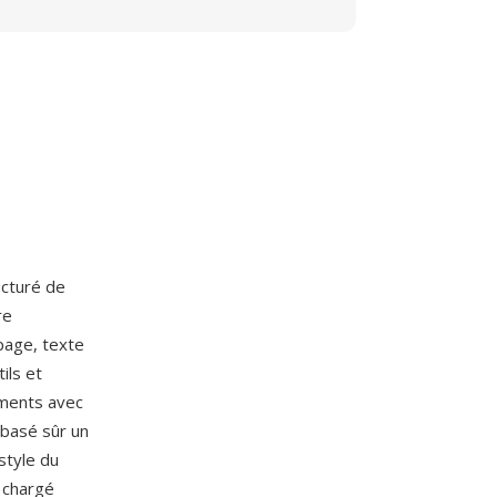
ucturé de
re
page, texte
ils et
uments avec
 basé sûr un
style du
n chargé