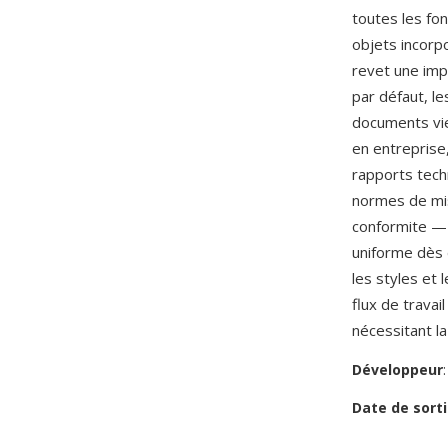
toutes les fo
objets incorp
revet une imp
par défaut, le
documents vi
en entreprise,
rapports tech
normes de mis
conformite — 
uniforme dès 
les styles et
flux de trava
nécessitant l
Développeur
Date de sorti