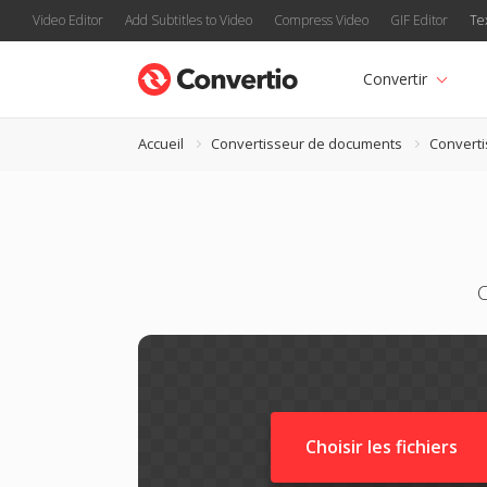
Video Editor
Add Subtitles to Video
Compress Video
GIF Editor
Te
Convertir
Accueil
Convertisseur de documents
Convert
C
Choisir les fichiers