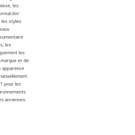
plexe, les
Normal.dot
 les styles
veaux
ocumentaire
s, les
iquement les
e marque et de
ne apparence
 manuellement
T pour les
nvironnements
es anciennes.