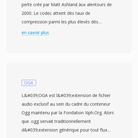
perte crée par Matt Ashland àux alentours de
2000. Le codec atteint dès taux de
compression parmi les plus élevés dès
encodeurs sans perte — réduisant
en savoir plus
généralement l&#039;audio en qualité CD à 50-
60 % de sa taille originale, le mode extrême
poussant encore plus loin au detriment de la
vitesse. Chaque bit de la forme d&#039;onde
originale est préserve et parfaitement
reconstituable. Le moteur utilisé dès filtres de
OGA
prediction adaptatifs et un codage par
L&#039;OGA est l&#039;extension de fichier
intervalle pour exploiter les redondances dans
audio exclusif au sein du cadre du conteneur
l&#039;audio PCM, avec plusieurs niveaux de
Ogg maintenu par la Fondation Xiph.Org. Alors
compression permettant d&#039;équilibrer le
que .ogg servait traditionnellement
temps de traitement et la taille du fichier. Un
d&#039;extension générique pour tout flux
avantage remarquable est la densite de