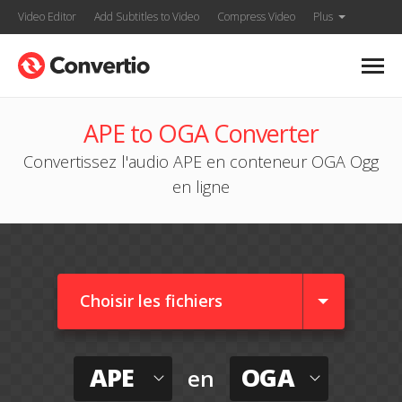
Video Editor
Add Subtitles to Video
Compress Video
Plus
APE to OGA Converter
Convertissez l'audio APE en conteneur OGA Ogg
en ligne
Choisir les fichiers
APE
OGA
en