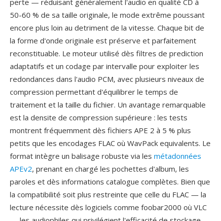
perte — réduisant généralement l'audio en qualité CD à
50-60 % de sa taille originale, le mode extrême poussant
encore plus loin au detriment de la vitesse. Chaque bit de
la forme d'onde originale est préserve et parfaitement
reconstituable. Le moteur utilisé dès filtres de prediction
adaptatifs et un codage par intervalle pour exploiter les
redondances dans l'audio PCM, avec plusieurs niveaux de
compression permettant d'équilibrer le temps de
traitement et la taille du fichier. Un avantage remarquable
est la densite de compression supérieure : les tests
montrent fréquemment dès fichiers APE 2 à 5 % plus
petits que les encodages FLAC où WavPack equivalents. Le
format intègre un balisage robuste via les
métadonnées
APEv2
, prenant en chargé les pochettes d'album, les
paroles et dès informations catalogue complètes. Bien que
la compatibilité soit plus restreinte que celle du FLAC — la
lecture nécessite dès logiciels comme foobar2000 où VLC
— les audiophiles qui privilégient l'efficacité de stockage