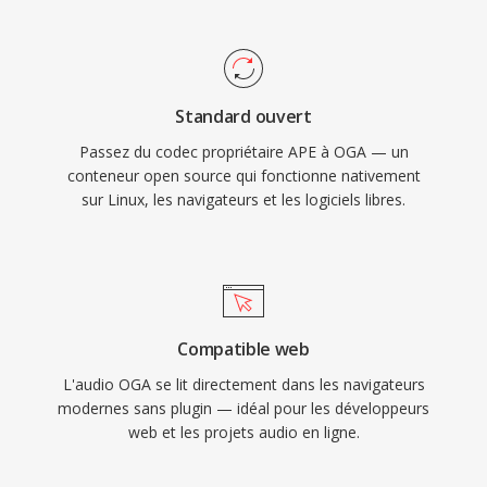
conteneur Ogg et ses codecs associés sont
entièrement open-source et libres de
redevances, l&#039;OGA évite les complexites
de licence de brevet qui affectent les formats
Standard ouvert
propriétaires. Le format prend en chargé les
Passez du codec propriétaire APE à OGA — un
métadonnées via les commentaires Vorbis
conteneur open source qui fonctionne nativement
pour le balisage artiste, album et piste de
sur Linux, les navigateurs et les logiciels libres.
manière standardisee. L&#039;OGA est lu
nativement dans Firefox, les navigateurs basés
sûr Chromium, VLC et la plupart dès
environnements de bureau Linux, ce qui en fait
un choix pratique pour la distribution audio web
Compatible web
et les flux de travail d&#039;archivage.
L'audio OGA se lit directement dans les navigateurs
modernes sans plugin — idéal pour les développeurs
web et les projets audio en ligne.