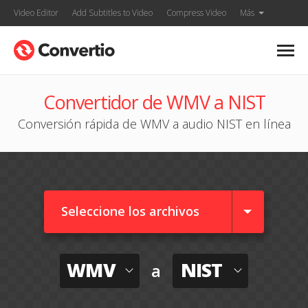
Video Editor
Add Subtitles to Video
Compress Video
Más
Convertidor de WMV a NIST
Conversión rápida de WMV a audio NIST en línea
Seleccione los archivos
WMV
NIST
a