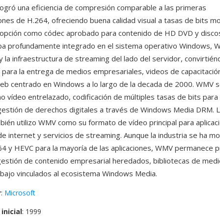
gró una eficiencia de compresión comparable a las primeras
nes de H.264, ofreciendo buena calidad visual a tasas de bits m
opción como códec aprobado para contenido de HD DVD y discos 
ba profundamente integrado en el sistema operativo Windows, 
 la infraestructura de streaming del lado del servidor, convirtién
l para la entrega de medios empresariales, videos de capacitació
eb centrado en Windows a lo largo de la decada de 2000. WMV 
o vídeo entrelazado, codificación de múltiples tasas de bits par
gestión de derechos digitales a través de Windows Media DRM. L
ambién utilizo WMV como su formato de vídeo principal para aplicac
de internet y servicios de streaming. Aunque la industria se ha m
4 y HEVC para la mayoría de las aplicaciones, WMV permanece 
estión de contenido empresarial heredados, bibliotecas de medi
rabajo vinculados al ecosistema Windows Media.
r
:
Microsoft
inicial
: 1999