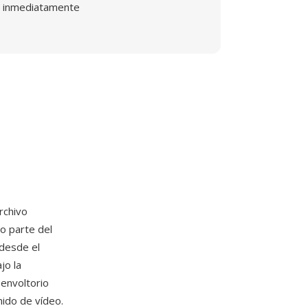
inmediatamente
rchivo
o parte del
desde el
jo la
envoltorio
nido de vídeo.