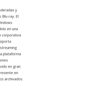
oderadas y
Blu-ray. El
Windows
dolo en una
n corporativa
soporta
a streaming
a plataforma
iones
ovido en gran
presente en
os archivados