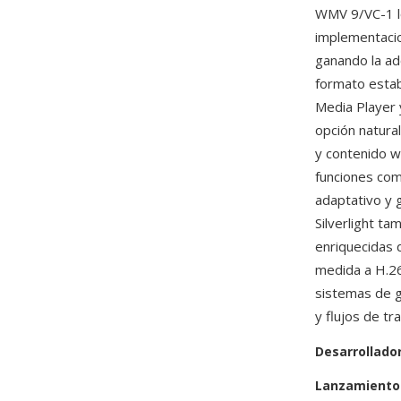
WMV 9/VC-1 lo
implementacio
ganando la ad
formato esta
Media Player y
opción natura
y contenido w
funciones com
adaptativo y 
Silverlight t
enriquecidas 
medida a H.26
sistemas de g
y flujos de t
Desarrollado
Lanzamiento 