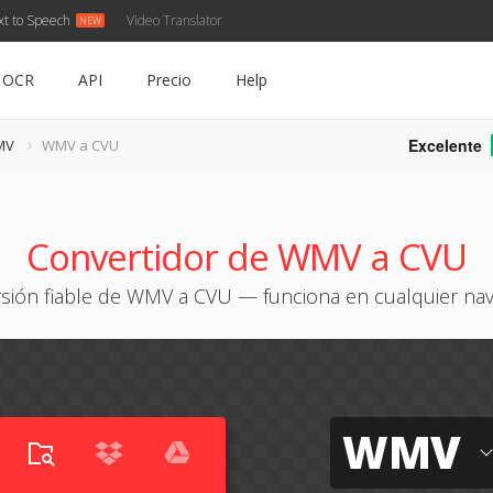
xt to Speech
Video Translator
OCR
API
Precio
Help
Excelente
MV
WMV a CVU
Convertidor de WMV a CVU
sión fiable de WMV a CVU — funciona en cualquier na
WMV