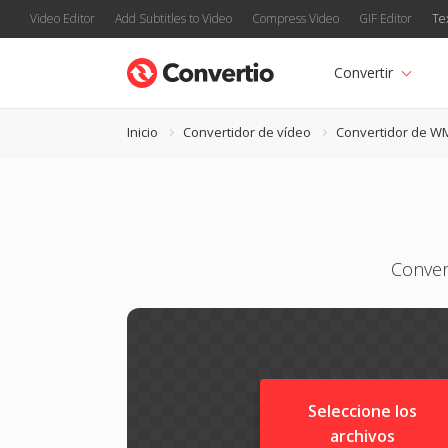
Video Editor
Add Subtitles to Video
Compress Video
GIF Editor
Te
Convertir
Inicio
Convertidor de vídeo
Convertidor de W
Conver
Seleccione los
archivos