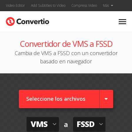
Video Editor
Add Subtitles to Video
Compress Video
Más
Convertidor de VMS a FSSD
Cambia de VMS a FSSD con un convertidor
basado en navegador
Seleccione los archivos
VMS
FSSD
a