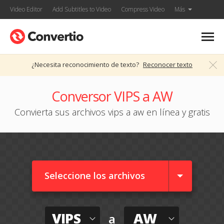
Video Editor
Add Subtitles to Video
Compress Video
Más
¿Necesita reconocimiento de texto?
Reconocer texto
Conversor VIPS a AW
Convierta sus archivos vips a aw en línea y gratis
Seleccione los archivos
VIPS
AW
a