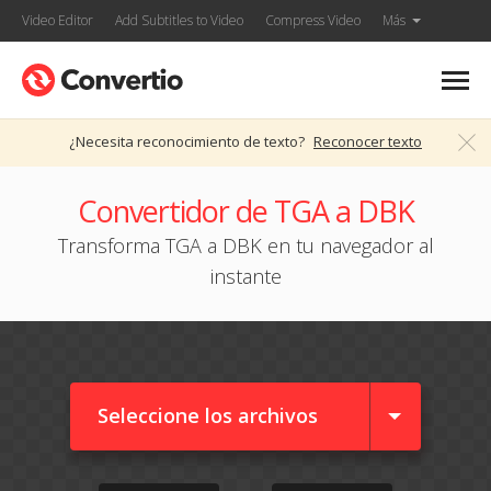
Video Editor
Add Subtitles to Video
Compress Video
Más
¿Necesita reconocimiento de texto?
Reconocer texto
Convertidor de TGA a DBK
Transforma TGA a DBK en tu navegador al
instante
Seleccione los archivos