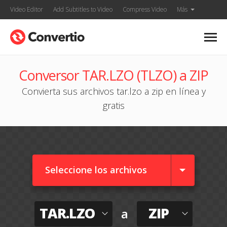
Video Editor
Add Subtitles to Video
Compress Video
Más
Conversor TAR.LZO (TLZO) a ZIP
Convierta sus archivos tar.lzo a zip en línea y
gratis
Seleccione los archivos
TAR.LZO
ZIP
a