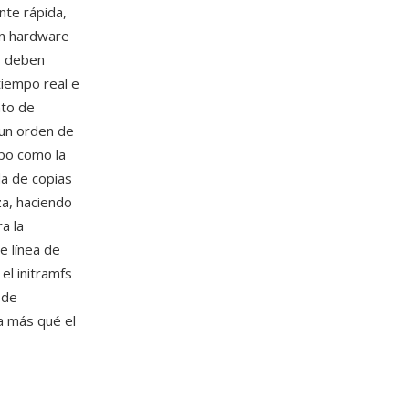
nte rápida,
en hardware
s deben
iempo real e
nto de
 un orden de
mpo como la
da de copias
za, haciendo
a la
e línea de
el initramfs
 de
a más qué el