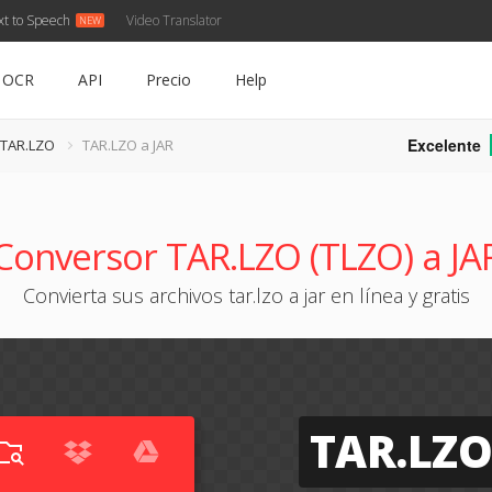
xt to Speech
Video Translator
OCR
API
Precio
Help
Excelente
 TAR.LZO
TAR.LZO a JAR
Conversor TAR.LZO (TLZO) a JA
Convierta sus archivos tar.lzo a jar en línea y gratis
TAR.LZ