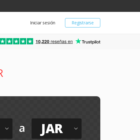
Iniciar sesión
Registrarse
10,220
reseñas en
R
O
JAR
a