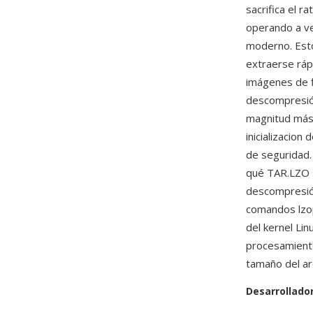
sacrifica el 
operando a ve
moderno. Esto
extraerse ráp
imágenes de f
descompresió
magnitud más 
inicializacion
de seguridad.
qué TAR.LZO s
descompresión
comandos lzop 
del kernel Li
procesamiento
tamaño del ar
Desarrollado