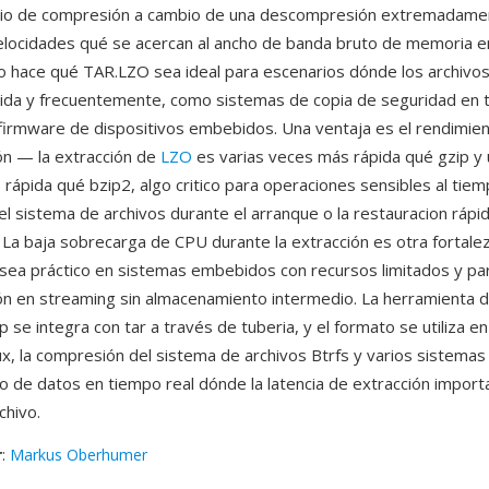
ratio de compresión a cambio de una descompresión extremadame
locidades qué se acercan al ancho de banda bruto de memoria 
 hace qué TAR.LZO sea ideal para escenarios dónde los archivo
ida y frecuentemente, como sistemas de copia de seguridad en t
irmware de dispositivos embebidos. Una ventaja es el rendimie
n — la extracción de
LZO
es varias veces más rápida qué gzip y
rápida qué bzip2, algo critico para operaciones sensibles al tie
 del sistema de archivos durante el arranque o la restauracion rápi
 La baja sobrecarga de CPU durante la extracción es otra fortale
ea práctico en sistemas embebidos con recursos limitados y par
 en streaming sin almacenamiento intermedio. La herramienta d
se integra con tar a través de tuberia, y el formato se utiliza en 
nux, la compresión del sistema de archivos Btrfs y varios sistemas
 de datos en tiempo real dónde la latencia de extracción import
chivo.
r
:
Markus Oberhumer