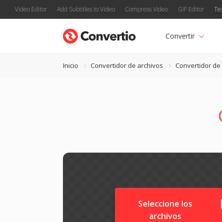
Video Editor
Add Subtitles to Video
Compress Video
GIF Editor
Te
Convertir
Inicio
Convertidor de archivos
Convertidor de
Seleccione los
archivos