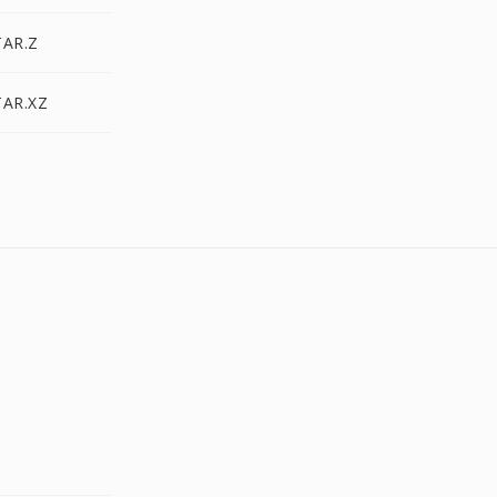
TAR.Z
TAR.XZ