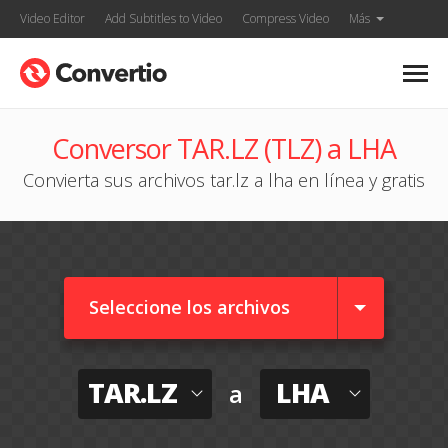
Video Editor
Add Subtitles to Video
Compress Video
Más
Conversor TAR.LZ (TLZ) a LHA
Convierta sus archivos tar.lz a lha en línea y gratis
Seleccione los archivos
TAR.LZ
LHA
a