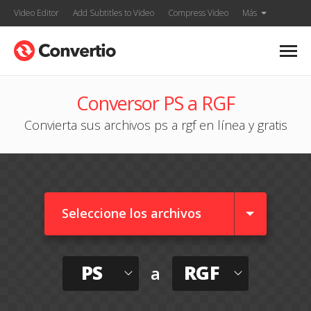
Video Editor
Add Subtitles to Video
Compress Video
Más
Conversor PS a RGF
Convierta sus archivos ps a rgf en línea y gratis
Seleccione los archivos
PS
RGF
a