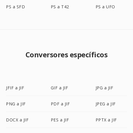
PS a SFD
PS a T42
PS a UFO
Conversores específicos
JFIF a JIF
GIF a JIF
JPG a JIF
PNG a JIF
PDF a JIF
JPEG a JIF
DOCX a JIF
PES a JIF
PPTX a JIF