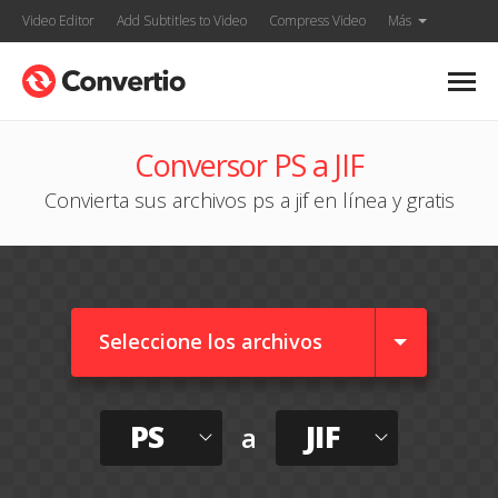
Video Editor
Add Subtitles to Video
Compress Video
Más
Conversor PS a JIF
Convierta sus archivos ps a jif en línea y gratis
Seleccione los archivos
PS
JIF
a