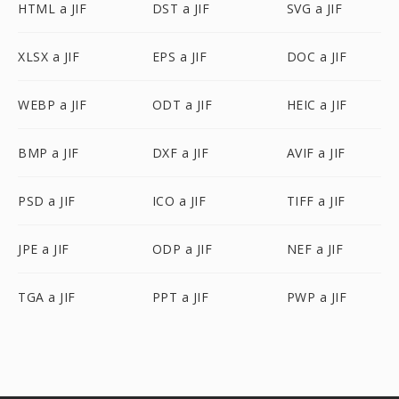
HTML a JIF
DST a JIF
SVG a JIF
XLSX a JIF
EPS a JIF
DOC a JIF
WEBP a JIF
ODT a JIF
HEIC a JIF
BMP a JIF
DXF a JIF
AVIF a JIF
PSD a JIF
ICO a JIF
TIFF a JIF
JPE a JIF
ODP a JIF
NEF a JIF
TGA a JIF
PPT a JIF
PWP a JIF