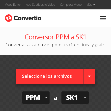
Video Editor
Add Subtitles to Video
Compress Video
Más
Conversor PPM a SK1
Convierta sus archivos ppm a sk1 en línea y gratis
Seleccione los archivos
PPM
SK1
a