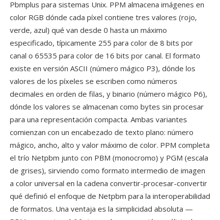
Pbmplus para sistemas Unix. PPM almacena imágenes en
color RGB dónde cada píxel contiene tres valores (rojo,
verde, azul) qué van desde 0 hasta un máximo
especificado, típicamente 255 para color de 8 bits por
canal o 65535 para color de 16 bits por canal. El formato
existe en versión ASCII (número mágico P3), dónde los
valores de los píxeles se escriben como números
decimales en orden de filas, y binario (número mágico P6),
dónde los valores se almacenan como bytes sin procesar
para una representación compacta. Ambas variantes
comienzan con un encabezado de texto plano: número
mágico, ancho, alto y valor máximo de color. PPM completa
el trío Netpbm junto con PBM (monocromo) y PGM (escala
de grises), sirviendo como formato intermedio de imagen
a color universal en la cadena convertir-procesar-convertir
qué definió el enfoque de Netpbm para la interoperabilidad
de formatos. Una ventaja es la simplicidad absoluta —