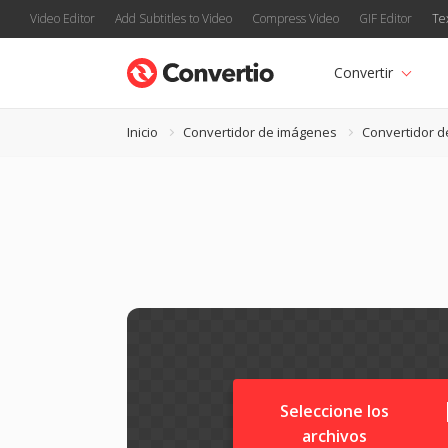
Video Editor
Add Subtitles to Video
Compress Video
GIF Editor
Te
Convertir
Inicio
Convertidor de imágenes
Convertidor 
Seleccione los
archivos