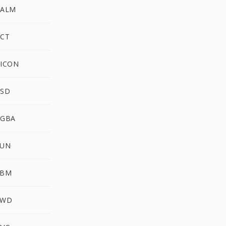
PALM
PCT
PICON
PSD
RGBA
SUN
XBM
XWD