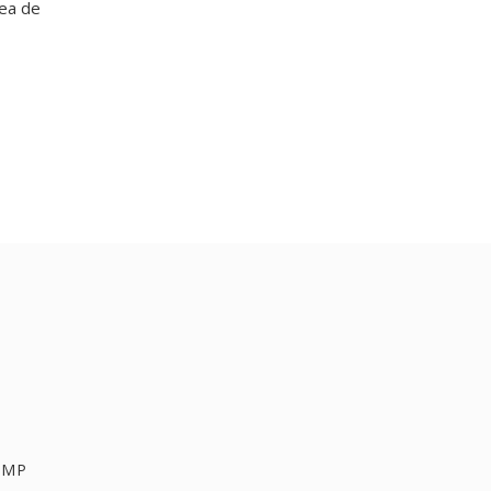
nea de
BMP