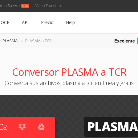
xt to Speech
Video Translator
OCR
API
Precio
Help
Excelente
de PLASMA
PLASMA a TCR
Conversor PLASMA a TCR
Convierta sus archivos plasma a tcr en línea y gratis
PLASMA