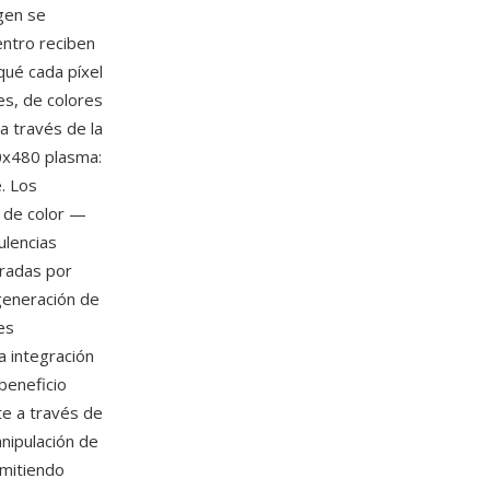
gen se
entro reciben
qué cada píxel
es, de colores
 través de la
0x480 plasma:
. Los
o de color —
ulencias
eradas por
generación de
es
a integración
beneficio
e a través de
ipulación de
rmitiendo