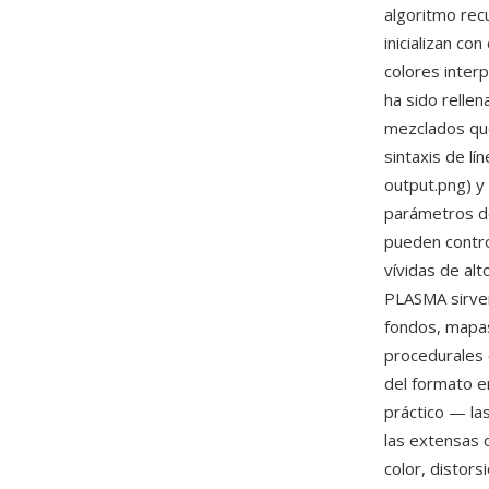
algoritmo rec
inicializan co
colores inter
ha sido relle
mezclados qué
sintaxis de l
output.png) y
parámetros de
pueden contro
vívidas de alt
PLASMA sirven
fondos, mapas
procedurales e
del formato e
práctico — la
las extensas
color, distors