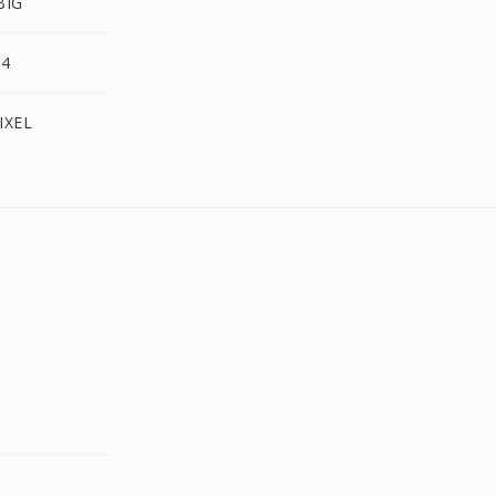
BIG
G4
IXEL