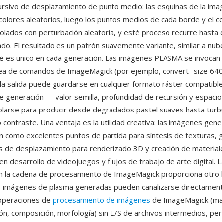
ursivo de desplazamiento de punto medio: las esquinas de la ima
n colores aleatorios, luego los puntos medios de cada borde y el c
polados con perturbación aleatoria, y esté proceso recurre hasta 
nado. El resultado es un patrón suavemente variante, similar a nub
 es único en cada generación. Las imágenes PLASMA se invocan a
ínea de comandos de ImageMagick (por ejemplo, convert -size 64
 la salida puede guardarse en cualquier formato ráster compatible
 generación — valor semilla, profundidad de recursión y espaci
larse para producir desde degradados pastel suaves hasta turb
o contraste. Una ventaja es la utilidad creativa: las imágenes gen
 como excelentes puntos de partida para síntesis de texturas, 
 de desplazamiento para renderizado 3D y creación de material
n desarrollo de videojuegos y flujos de trabajo de arte digital. L
n la cadena de procesamiento de ImageMagick proporciona otro 
s imágenes de plasma generadas pueden canalizarse directament
 operaciones de
procesamiento de imágenes
de ImageMagick (man
ión, composición, morfología) sin E/S de archivos intermedios, pe