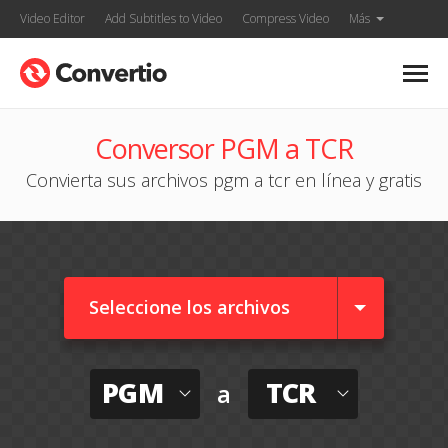
Video Editor
Add Subtitles to Video
Compress Video
Más
Conversor PGM a TCR
Convierta sus archivos pgm a tcr en línea y gratis
Seleccione los archivos
PGM
TCR
a