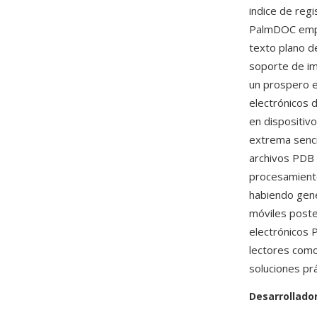
indice de reg
PalmDOC empl
texto plano d
soporte de im
un prospero e
electrónicos 
en dispositiv
extrema sencil
archivos PDB 
procesamiento
habiendo gen
móviles poste
electrónicos 
lectores com
soluciones prá
Desarrollado