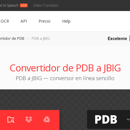
xt to Speech
Video Translator
OCR
API
Precio
Help
Excelente
rtidor de PDB
PDB a JBIG
Convertidor de PDB a JBIG
PDB a JBIG — conversor en línea sencillo
PDB