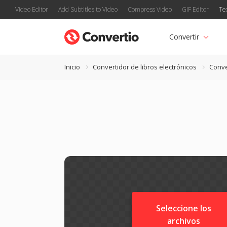
Video Editor
Add Subtitles to Video
Compress Video
GIF Editor
Te
Convertir
Inicio
Convertidor de libros electrónicos
Conve
Seleccione los
archivos