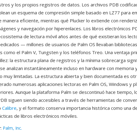
istros y los propios registros de datos. Los archivos PDB codific
ean un esquema de compresión simple basado en LZ77 para e
e manera eficiente, mientras qué Plucker lo extiende con render
ágenes y navegación por hiperenlaces. Los libros electrónicos P
cosistema de lectura móvil años antes de qué existieran los lect
dedicados — millones de usuarios de Palm OS llevaban biblioteca
os como el Palm V, Tungsten y los teléfonos Treo. Una ventaja pri
lez: la estructura plana de registros y la mínima sobrecarga signi
se analizan instantáneamente incluso en hardware con memoria 
 muy limitadas. La estructura abierta y bien documentada es otra
erado numerosas aplicaciones lectoras en Palm OS, Windows y p
riores. Aunque la plataforma Palm se descontinuó hace tiempo, lo
PDB siguen siendo accesibles a través de herramientas de conver
o
Calibre
, y el formato conserva importancia histórica como una d
cticas de libros electrónicos móviles.
r
:
Palm, Inc.