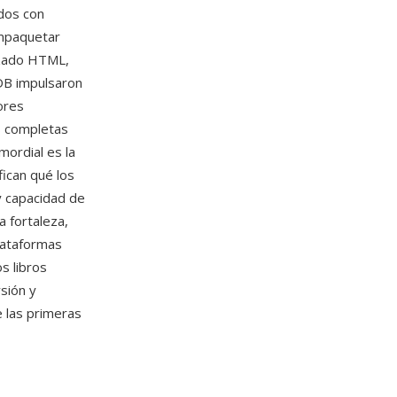
ados con
mpaquetar
izado HTML,
DB impulsaron
ores
s completas
mordial es la
fican qué los
y capacidad de
 fortaleza,
lataformas
s libros
sión y
e las primeras