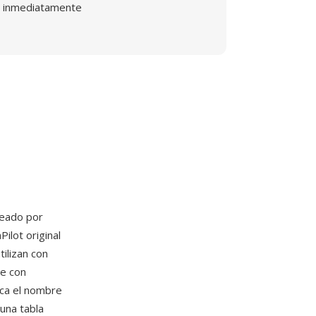
inmediatamente
reado por
ilot original
ilizan con
le con
ica el nombre
 una tabla