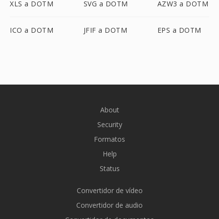
XLS a DOTM
SVG a DOTM
AZW3 a DOTM
ICO a DOTM
JFIF a DOTM
EPS a DOTM
About
Security
Formatos
Help
Status
Convertidor de vídeo
Convertidor de audio