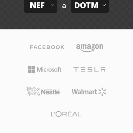
NEF
DOTM
a