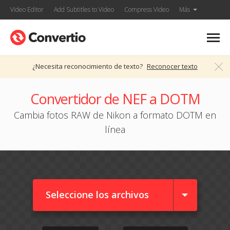
Video Editor
Add Subtitles to Video
Compress Video
Más
¿Necesita reconocimiento de texto?
Reconocer texto
Convertidor de NEF a DOTM
Cambia fotos RAW de Nikon a formato DOTM en
línea
Seleccione los archivos