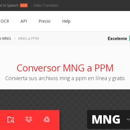
xt to Speech
Video Translator
OCR
API
Precio
Help
Excelente
de MNG
MNG a PPM
Conversor MNG a PPM
Convierta sus archivos mng a ppm en línea y gratis
MNG