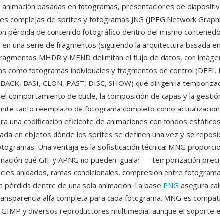
 animación basadas en fotogramas, presentaciones de diapositiv
es complejas de sprites y fotogramas JNG (JPEG Network Graphi
n pérdida de contenido fotográfico dentro del mismo contenedor
en una serie de fragmentos (siguiendo la arquitectura basada e
 fragmentos MHDR y MEND delimitan el flujo de datos, con imág
as como fotogramas individuales y fragmentos de control (DEFI
BACK, BASI, CLON, PAST, DISC, SHOW) qué dirigen la temporizac
 el comportamiento de bucle, la composición de capas y la gesti
mite tanto reemplazo de fotograma completo como actualizacion
ara una codificación eficiente de animaciones con fondos estático
ada en objetos dónde los sprites se definen una vez y se reposic
fotogramas. Una ventaja es la sofisticación técnica: MNG proporcio
imación qué GIF y APNG no pueden igualar — temporización preci
cles anidados, ramas condicionales, compresión entre fotograma
in pérdida dentro de una sola animación. La base
PNG
asegura cal
ransparencia alfa completa para cada fotograma. MNG es compati
GIMP y diversos reproductores multimedia, aunque el soporte 