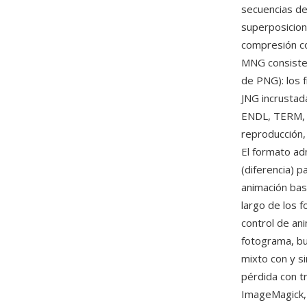
secuencias de
superposicion
compresión co
MNG consiste 
de PNG): los
JNG incrustad
ENDL, TERM, 
reproducción,
El formato ad
(diferencia) p
animación bas
largo de los 
control de an
fotograma, bu
mixto con y s
pérdida con t
ImageMagick, 