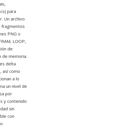
as,
cs) para
. Un archivo
n fragmentos
enes PNG o
, FRAM, LOOP,
ión de
ón de memoria.
es delta
s, así como
ionan a lo
na un nivel de
sa por
s y contenido
idad sin
ble con
en