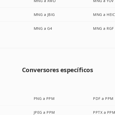
MNG a XWD
MNG a YUV
MNG a JBIG
MNG a HEI
MNG a G4
MNG a RGF
Conversores específicos
PNG a PPM
PDF a PPM
JPEG a PPM
PPTX a PP