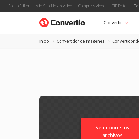
Video Editor
Add Subtitles to Video
Compress Video
GIF Editor
Te
Convertir
Inicio
Convertidor de imágenes
Convertidor 
Seleccione los
archivos