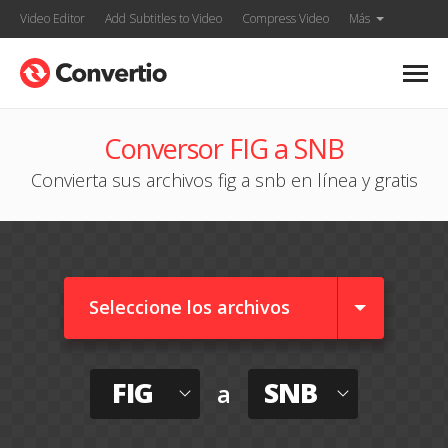
Video Editor
Add Subtitles to Video
Compress Video
Más
Conversor FIG a SNB
Convierta sus archivos fig a snb en línea y gratis
Seleccione los archivos
FIG
SNB
a