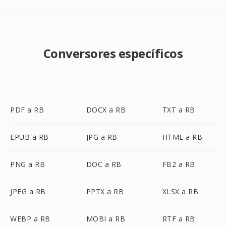
Conversores específicos
PDF a RB
DOCX a RB
TXT a RB
EPUB a RB
JPG a RB
HTML a RB
PNG a RB
DOC a RB
FB2 a RB
JPEG a RB
PPTX a RB
XLSX a RB
WEBP a RB
MOBI a RB
RTF a RB