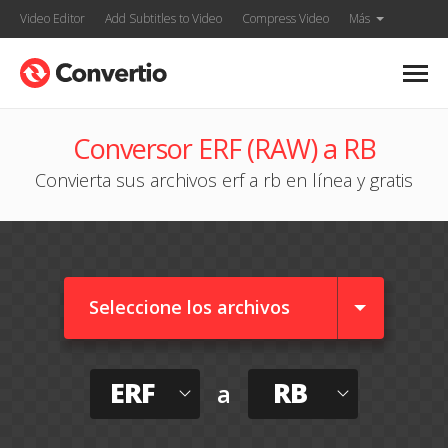
Video Editor
Add Subtitles to Video
Compress Video
Más
Conversor ERF (RAW) a RB
Convierta sus archivos erf a rb en línea y gratis
Seleccione los archivos
ERF
RB
a