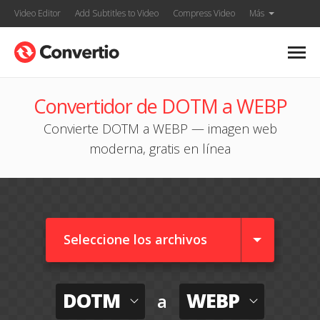
Video Editor
Add Subtitles to Video
Compress Video
Más
Convertidor de DOTM a WEBP
Convierte DOTM a WEBP — imagen web
moderna, gratis en línea
Seleccione los archivos
DOTM
WEBP
a