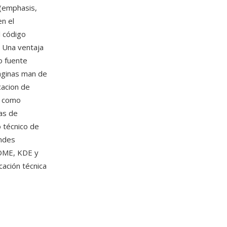
 (emphasis,
n el
l código
 Una ventaja
o fuente
páginas man de
cacion de
s como
as de
o técnico de
andes
OME, KDE y
cación técnica