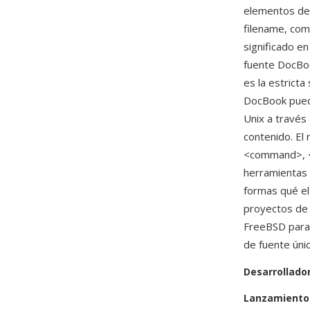
elementos de 
filename, com
significado en
fuente DocBo
es la estrict
DocBook puede
Unix a través 
contenido. El
<command>, <f
herramientas 
formas qué e
proyectos de 
FreeBSD para s
de fuente únic
Desarrollado
Lanzamiento 