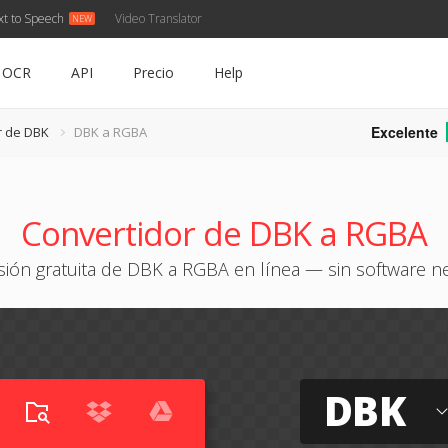
xt to Speech
Video Translator
OCR
API
Precio
Help
Excelente
r de DBK
DBK a RGBA
Convertidor de DBK a RGBA
ión gratuita de DBK a RGBA en línea — sin software n
DBK