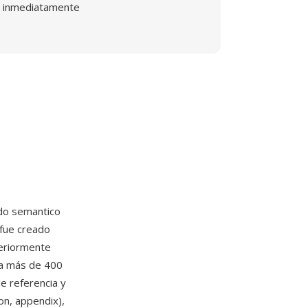
inmediatamente
ado semantico
 fue creado
teriormente
na más de 400
e referencia y
on, appendix),