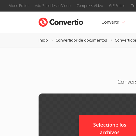
Video Editor
Add Subtitles to Video
Compress Video
GIF Editor
Te
Convertir
Inicio
Convertidor de documentos
Convertido
Convers
Seleccione los
archivos