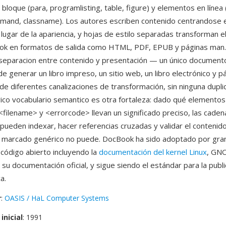
bloque (para, programlisting, table, figure) y elementos en línea
mand, classname). Los autores escriben contenido centrandose e
 lugar de la apariencia, y hojas de estilo separadas transforman e
ok en formatos de salida como HTML, PDF, EPUB y páginas man.
a separacion entre contenido y presentación — un único document
 generar un libro impreso, un sitio web, un libro electrónico y 
de diferentes canalizaciones de transformación, sin ninguna dupli
 rico vocabulario semantico es otra fortaleza: dado qué elemento
ilename> y <errorcode> llevan un significado preciso, las caden
pueden indexar, hacer referencias cruzadas y validar el contenid
l marcado genérico no puede. DocBook ha sido adoptado por gr
código abierto incluyendo la
documentación del kernel Linux
, GN
u documentación oficial, y sigue siendo el estándar para la publi
a.
r
:
OASIS / HaL Computer Systems
inicial
: 1991