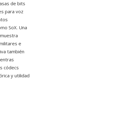
asas de bits
es para voz
atos
omo SoX. Una
r muestra
ilitares e
tiva también
ientras
os códecs
ica y utilidad