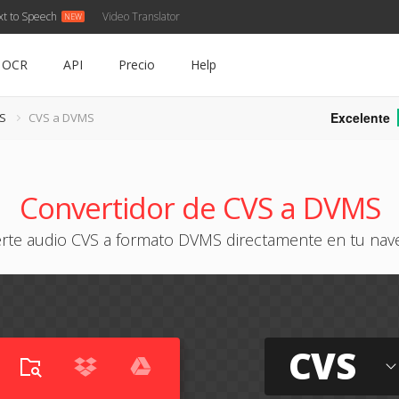
xt to Speech
Video Translator
OCR
API
Precio
Help
Excelente
VS
CVS a DVMS
Convertidor de CVS a DVMS
erte audio CVS a formato DVMS directamente en tu nav
CVS