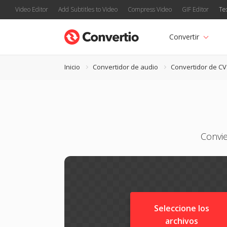
Video Editor
Add Subtitles to Video
Compress Video
GIF Editor
Te
Convertir
Inicio
Convertidor de audio
Convertidor de C
Convi
Seleccione los
archivos