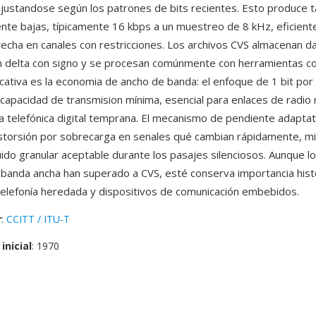
ajustandose según los patrones de bits recientes. Esto produce t
e bajas, típicamente 16 kbps a un muestreo de 8 kHz, eficient
echa en canales con restricciones. Los archivos CVS almacenan d
n delta con signo y se procesan comúnmente con herramientas c
ficativa es la economia de ancho de banda: el enfoque de 1 bit po
apacidad de transmision mínima, esencial para enlaces de radio m
ra telefónica digital temprana. El mecanismo de pendiente adapta
istorsión por sobrecarga en senales qué cambian rápidamente, m
uido granular aceptable durante los pasajes silenciosos. Aunque l
anda ancha han superado a CVS, esté conserva importancia histór
telefonía heredada y dispositivos de comunicación embebidos.
r
:
CCITT / ITU-T
inicial
: 1970