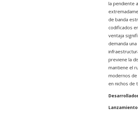
la pendiente 
extremadament
de banda estr
codificados e
ventaja signi
demanda una c
infraestructu
previene la d
mantiene el r
modernos de b
en nichos de 
Desarrollado
Lanzamiento 