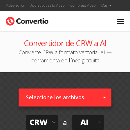
Video Editor
Add Subtitles to Video
Compress Video
Más
Convertidor de CRW a AI
Convierte CRW a formato vectorial AI —
herramienta en línea gratuita
Seleccione los archivos
CRW
AI
a