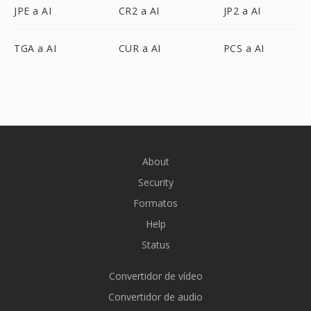
JPE a AI
CR2 a AI
JP2 a AI
TGA a AI
CUR a AI
PCS a AI
About
Security
Formatos
Help
Status
Convertidor de vídeo
Convertidor de audio