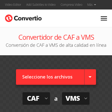
Video Editor
Add Subtitles to Video
Compress Video
Más
Convertidor de CAF a VMS
Conversión de CAF a VMS de alta calidad en línea
Seleccione los archivos
CAF
VMS
a