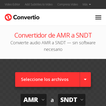
Video Editor
Add Subtitles to Video
Compress Video
Más
Convertidor de AMR a SNDT
Convierte audio AMR a SNDT — sin software
necesario
Seleccione los archivos
AMR
SNDT
a