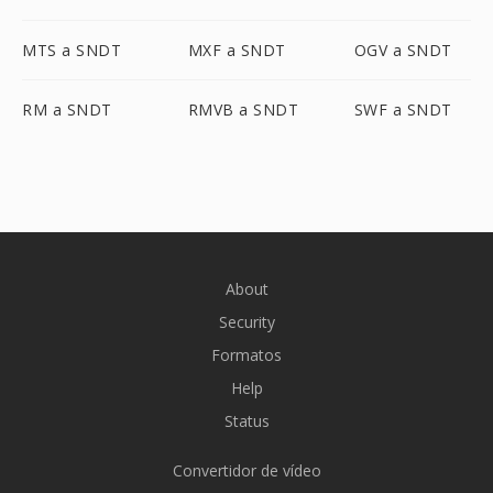
MTS a SNDT
MXF a SNDT
OGV a SNDT
RM a SNDT
RMVB a SNDT
SWF a SNDT
About
Security
Formatos
Help
Status
Convertidor de vídeo