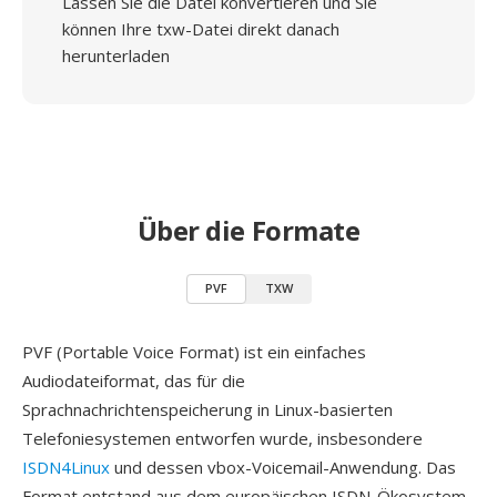
Lassen Sie die Datei konvertieren und Sie
können Ihre txw-Datei direkt danach
herunterladen
Über die Formate
PVF
TXW
PVF (Portable Voice Format) ist ein einfaches
Audiodateiformat, das für die
Sprachnachrichtenspeicherung in Linux-basierten
Telefoniesystemen entworfen wurde, insbesondere
ISDN4Linux
und dessen vbox-Voicemail-Anwendung. Das
Format entstand aus dem europäischen ISDN-Ökosystem