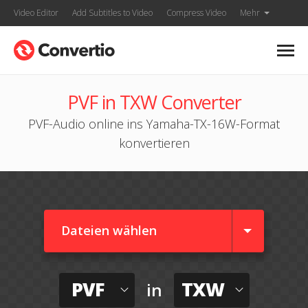
Video Editor
Add Subtitles to Video
Compress Video
Mehr
PVF in TXW Converter
PVF-Audio online ins Yamaha-TX-16W-Format
konvertieren
Dateien wählen
PVF
TXW
in