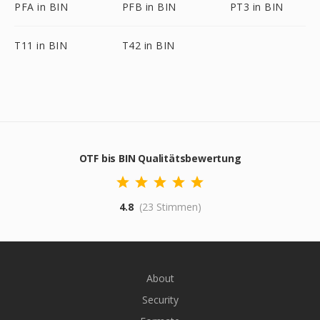
PFA in BIN
PFB in BIN
PT3 in BIN
T11 in BIN
T42 in BIN
OTF bis BIN Qualitätsbewertung
4.8
(23 Stimmen)
About
Security