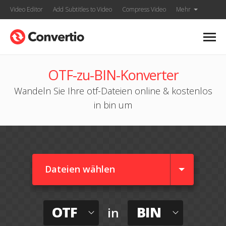
Video Editor
Add Subtitles to Video
Compress Video
Mehr
OTF-zu-BIN-Konverter
Wandeln Sie Ihre otf-Dateien online & kostenlos
in bin um
Dateien wählen
OTF
BIN
in