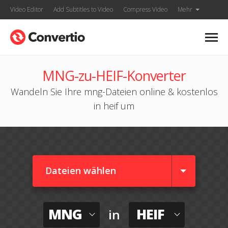
Video Editor
Add Subtitles to Video
Compress Video
Mehr
MNG-zu-HEIF-Konverter
Wandeln Sie Ihre mng-Dateien online & kostenlos
in heif um
Dateien wählen
MNG
HEIF
in