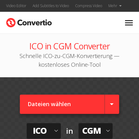
Video Editor
Add Subtitles to Video
Compress Video
Mehr
ICO in CGM Converter
Schnelle ICO-zu-CGM-Konvertierung —
kostenloses Online-Tool
Dateien wählen
ICO
CGM
in