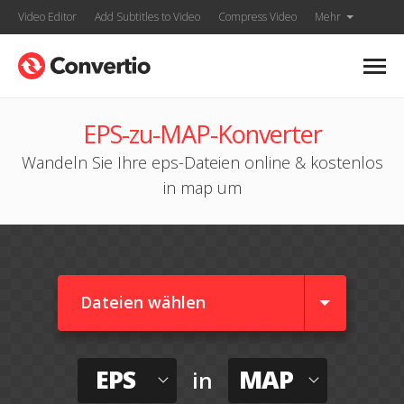
Video Editor
Add Subtitles to Video
Compress Video
Mehr
EPS-zu-MAP-Konverter
Wandeln Sie Ihre eps-Dateien online & kostenlos
in map um
Dateien wählen
EPS
MAP
in