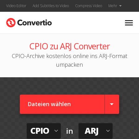
Video Editor
Add Subtitles to Video
Compress Video
Mehr
CPIO zu ARJ Converter
CPIO-Archive kostenlos online ins ARJ-Format
umpacken
Dateien wählen
CPIO
ARJ
in