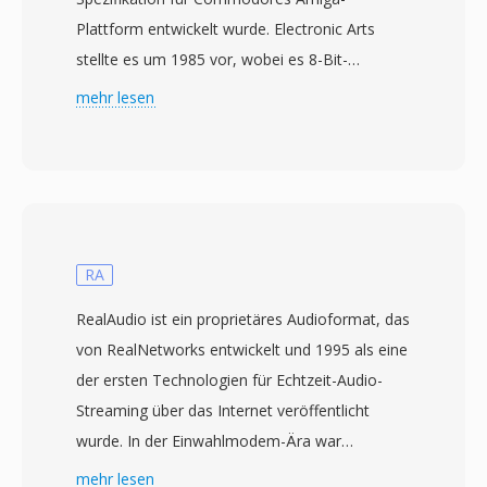
Plattform entwickelt wurde. Electronic Arts
stellte es um 1985 vor, wobei es 8-Bit-
Audiosamples mit optionaler Fibonacci-Delta-
mehr lesen
Kompression zur Reduzierung der Dateigröße
speichert. Die Datenstruktur basiert auf IFF-
Chunks — ein VHDR-Chunk für Header-
Informationen (Samplerate, Oktavanzahl,
Kompressionstyp) und ein BODY-Chunk mit
den eigentlichen Audiodaten. 8SVX trieb alles
RA
an, von Spiel-Soundeffekten bis hin zu
RealAudio ist ein proprietäres Audioformat, das
gesampelter Musik in Tracker-Software im
von RealNetworks entwickelt und 1995 als eine
gesamten Amiga-Ökosystem. Ein wesentlicher
der ersten Technologien für Echtzeit-Audio-
Vorteil ist die unkomplizierte Chunk-basierte
Streaming über das Internet veröffentlicht
Architektur, die das Parsen und Erzeugen im
wurde. In der Einwahlmodem-Ära war
Vergleich zu modernen Containern
RealAudio wirklich revolutionär — es
mehr lesen
bemerkenswert einfach macht. Ausserdem