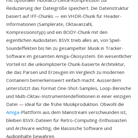
mit optionaler Fibonacci-Delta-Kompression zur
Reduzierung der Dateigröße speichert. Die Datenstruktur
basiert auf IFF-Chunks — ein VHDR-Chunk für Header-
Informationen (Samplerate, Oktavanzahl,
Kompressionstyp) und ein BODY-Chunk mit den
eigentlichen Audiodaten. 8SVX trieb alles an, von Spiel-
Soundeffekten bis hin zu gesampelter Musik in Tracker-
Software im gesamten Amiga-Ökosystem. Ein wesentlicher
Vorteil ist die unkomplizierte Chunk-basierte Architektur,
die das Parsen und Erzeugen im Vergleich zu modernen
Containern bemerkenswert einfach macht. Ausserdem
unterstützt das Format One-Shot-Samples, Loop-Bereiche
und Multi-Oktav-Instrumentendefinitionen in einer einzigen
Datei — ideal für die frühe Musikproduktion. Obwohl die
Amiga
-Plattform aus dem Mainstream verschwunden ist,
bleiben 8SVX-Dateien für Retro-Computing-Enthusiasten
und Archivare wichtig, die klassische Software und
Audioinhalte bewahren.