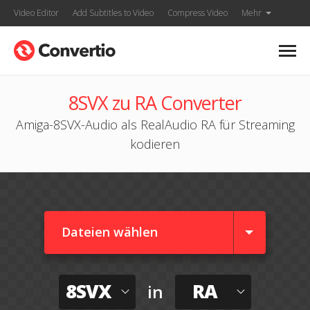
Video Editor
Add Subtitles to Video
Compress Video
Mehr
8SVX zu RA Converter
Amiga-8SVX-Audio als RealAudio RA für Streaming
kodieren
Dateien wählen
8SVX
RA
in