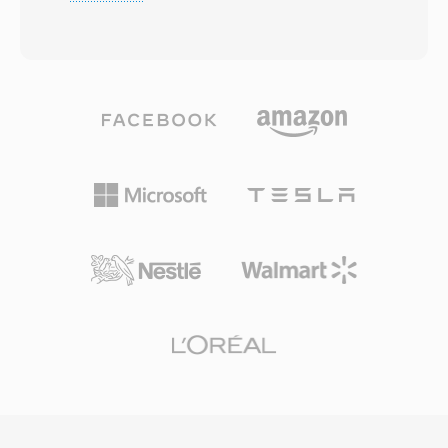
ermöglichte Nutzern, Audio während des
unterstützt das Format One-Shot-Samples,
Downloads anzuhören, anstatt auf den
Loop-Bereiche und Multi-Oktav-
kompletten Transfer zu warten, ein
Instrumentendefinitionen in einer einzigen
Paradigmenwechsel, als ein dreiminütiger Song
Datei — ideal für die frühe Musikproduktion.
30 Minuten Downloadzeit erfordern konnte.
Obwohl die Amiga-Plattform aus dem
Das Format durchlief mehrere Codec-
Mainstream verschwunden ist, bleiben 8SVX-
Generationen: Frühe Versionen nutzten
Dateien für Retro-Computing-Enthusiasten und
Niedrigbitraten-Sprachcodecs für 14,4-kbps-
Archivare wichtig, die klassische Software und
Modems, während spätere Iterationen
Audioinhalte bewahren.
(RealAudio 10, auf AAC basierend) nahezu CD-
Qualität lieferten. RA-Dateien unterstützen
konstante und variable Bitratenkodierung,
adaptives Multi-Bitraten-Streaming und
Pufferalgorithmen zur Minimierung von
Wiedergabeunterbrechungen bei
unzuverlässigen Verbindungen. Auf dem