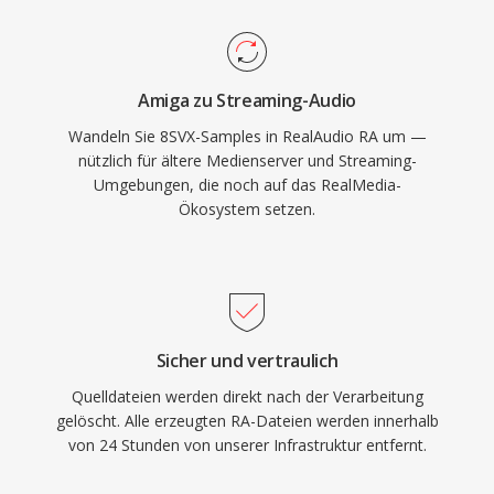
Höhepunkt war RealPlayer auf Hunderten
Millionen PCs installiert, und Sender wie die
BBC und NPR setzten auf RealAudio für Online-
Amiga zu Streaming-Audio
Streams. Ein bleibender technischer Beitrag war
Wandeln Sie 8SVX-Samples in RealAudio RA um —
das Konzept des adaptiven Bitraten-
nützlich für ältere Medienserver und Streaming-
Streamings, das spätere Standards wie HLS
Umgebungen, die noch auf das RealMedia-
und DASH beeinflusste. Obwohl von modernen
Ökosystem setzen.
Codecs abgelöst, existieren noch umfangreiche
Archive von RA-Inhalten aus dem frühen Web-
Radio, die für die Wiedergabe auf aktuellen
Geräten konvertiert werden müssen.
Sicher und vertraulich
Quelldateien werden direkt nach der Verarbeitung
gelöscht. Alle erzeugten RA-Dateien werden innerhalb
von 24 Stunden von unserer Infrastruktur entfernt.