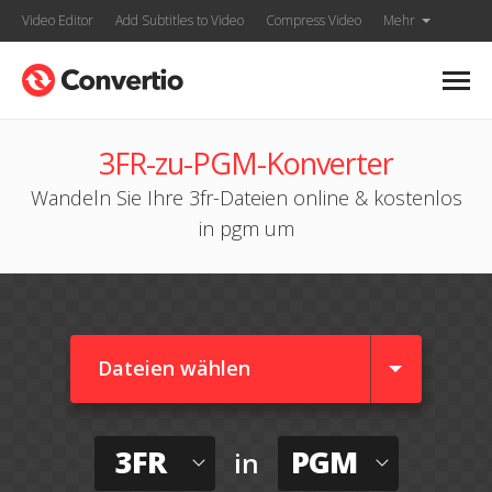
Video Editor
Add Subtitles to Video
Compress Video
Mehr
3FR-zu-PGM-Konverter
Wandeln Sie Ihre 3fr-Dateien online & kostenlos
in pgm um
Dateien wählen
3FR
PGM
in