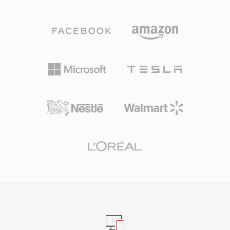
حمولات Apple Lossless (ALAC) تستخدم الامتداد
تنسيقاً شائع المواجهة عند فك حزم أصول عناوين
ذاته أيضاً. توفر ملفات M4A المرمّزة بـ AAC جودة
Maxis الكلاسيكية.
صوت أفضل من MP3 بمعدلات بت مكافئة، بفضل
تكرار النطاق الطيفي المحسّن وتشكيل الضوضاء
الزمني ونموذج نفسي صوتي متطور. يدعم معدلات
عينة تصل إلى 96 كيلوهرتز وعمق بت يصل إلى 24
بت. التكامل مع منظومة Apple سلس — يتعامل
iTunes وApple Music وiPhone وiPad وmacOS
جميعها مع M4A أصلياً — بينما يمتد الدعم الخارجي
ليشمل VLC وfoobar2000 وAndroid ومعظم أنظمة
المعلومات والترفيه في السيارات. ثلاث فوائد ملموسة
تحدد هذا التنسيق: كفاءة ترميز متفوقة على المرمّزات
القديمة ذات الفقدان، وبيانات وصفية غنية من خلال
بنية ذرات MP4 (صور فنية، فصول، كلمات أغانٍ)،
ومرونة مزدوجة تخدم سير العمل بفقدان وبدون
فقدان على حد سواء.