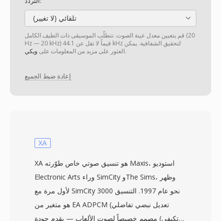
التردد:
تلقائي (لا تغيير)
قم بتعيين معدل عينة الصوت. تتطلّب الموسيقى ذات الطيف الكامل (20
Hz — 20 kHz) قيماً لا تقل عن 44.1 kHz لتحقيق الشفافية. يمكن
.
العثور على مزيد من المعلومات على
ويكي
إعادة ضبط الجميع
XA
XA هو تنسيق صوتي خاص طوّرته Maxis، استوديو
Electronic Arts وراء SimCity وThe Sims، وظهر
لأول مرة مع SimCity 3000 نحو عام 1997. التنسيق
هو متغير من EA ADPCM (تعديل نبضي تفاضلي
تكيفي) مصمم خصيصاً لصوت الألعاب — يقدم جودة