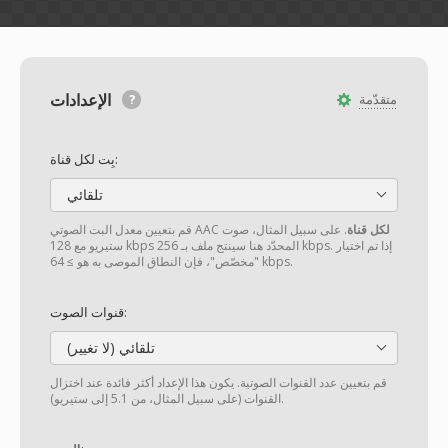
الإعدادات
متقدّمة
بِت لكل قناة:
تلقائي
لكل قناة
. على سبيل المثال، صوت
قم بتعيين معدل البت الصوتي AAC
ستيريو مع 128 kbps المحدّد هنا سينتج ملف بـ 256 kbps. إذا تم اختيار
"مخصّص"، فإن النطاق الموصى به هو ≥ 64 kbps.
قنوات الصوت:
تلقائي (لا تغيير)
قم بتعيين عدد القنوات الصوتية. يكون هذا الإعداد أكثر فائدة عند اختزال
القنوات (على سبيل المثال، من 5.1 إلى ستيريو).