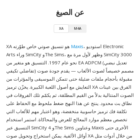
عن الصيغ
XA
M4A
، استوديو Electronic
Maxis
XA هو تنسيق صوتي خاص طوّرته
Arts وراء SimCity وThe Sims، وظهر لأول مرة مع SimCity 3000
نحو عام 1997. التنسيق هو متغير من EA ADPCM (تعديل نبضي
تفاضلي تكيفي) مصمم خصيصاً لصوت الألعاب — يقدم جودة صوت
مقبولة بأحجام ملفات ضئيلة حتى تتمكن الموسيقى والمؤثرات من
التعايش مع أصول اللعبة الكبيرة. يخزّن ترميز XA الفرق بين عينات
الصوت المتتالية بدلاً من القيم المطلقة، ثم يكمّم تلك الفروقات في
نطاق بت محدود. ينتج عن هذا النهج ضغط ملحوظ مع الحفاظ على
تكلفة فك ترميز حاسوبية منخفضة، وهو اعتبار مهم للألعاب التي
تخصص معظم موارد المعالج للعرض والمحاكاة. استمر استخدام
التنسيق عبر SimCity 4 وThe Sims وعناوين Maxis الأخرى حتى
أوائل الألفية. يمكن استخراج وتحويل صوت XA من خلال أدوات مثل