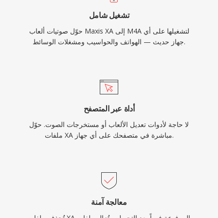
تشغيل شامل
حوّل صوتيات ألعاب Maxis XA إلى M4A لتشغيلها على أي
جهاز حديث — الهواتف والحواسيب ومشغلات الوسائط.
أداة عبر المتصفح
لا حاجة لأدوات تعديل الألعاب أو مستخرجات الصوت. حوّل
ملفات XA مباشرة في متصفحك على أي جهاز.
معالجة آمنة
تُحذف ملفات XA المرفوعة فوراً بعد التحويل. وتُزال ملفات