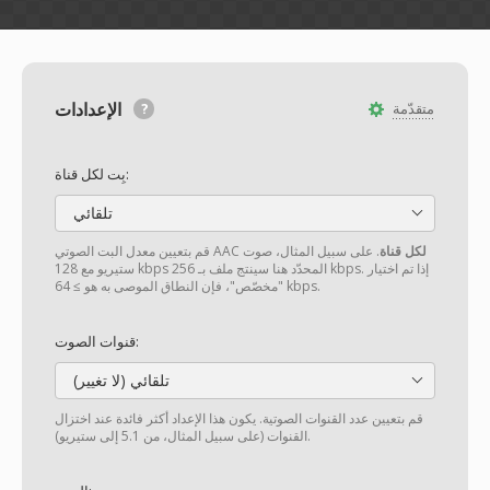
الإعدادات
متقدّمة
بِت لكل قناة:
تلقائي
لكل قناة
. على سبيل المثال، صوت
قم بتعيين معدل البت الصوتي AAC
ستيريو مع 128 kbps المحدّد هنا سينتج ملف بـ 256 kbps. إذا تم اختيار
"مخصّص"، فإن النطاق الموصى به هو ≥ 64 kbps.
قنوات الصوت:
تلقائي (لا تغيير)
قم بتعيين عدد القنوات الصوتية. يكون هذا الإعداد أكثر فائدة عند اختزال
القنوات (على سبيل المثال، من 5.1 إلى ستيريو).