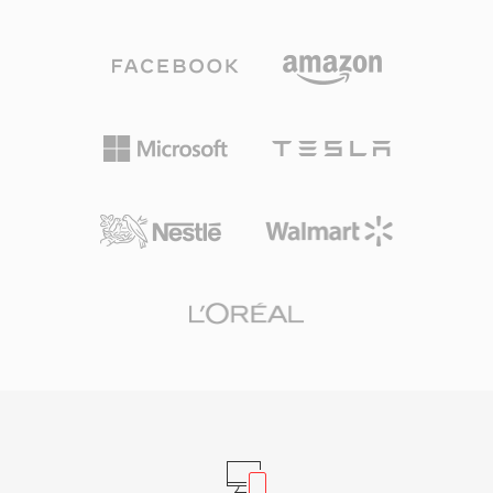
هذا المرمّز من تحويل جيب التمام المنفصل المعدّل
تنسيقاً شائع المواجهة عند فك حزم أصول عناوين
مع نمذجة نفسية صوتية متقدمة وتشكيل الضوضاء
Maxis الكلاسيكية.
الزمني. يعمل AAC كتنسيق صوتي افتراضي في
منظومة Apple (iTunes وiPhone وiPad) وYouTube
والعديد من خدمات البث. أولى مزاياه كفاءة الضغط
الممتازة — صوت عالي الدقة باستخدام مساحة
تخزين وعرض نطاق أقل بكثير. ثانياً، يدعم التنسيق
معدلات عينة من 8 كيلوهرتز إلى 96 كيلوهرتز وحتى
48 قناة، مما يناسب كل شيء من المكالمات الصوتية
إلى الصوت المحيطي. ثالثاً، الاعتماد الواسع من Apple
وغيرها يضمن أن كل جهاز ومتصفح ومشغّل وسائط
حديث تقريباً يتعامل مع محتوى AAC أصلياً دون
إضافات.