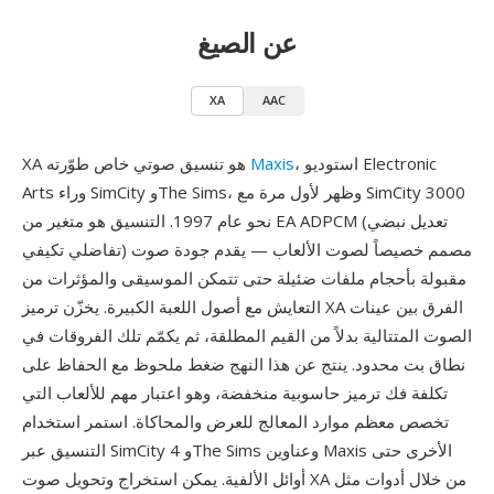
عن الصيغ
XA
AAC
، استوديو Electronic
Maxis
XA هو تنسيق صوتي خاص طوّرته
Arts وراء SimCity وThe Sims، وظهر لأول مرة مع SimCity 3000
نحو عام 1997. التنسيق هو متغير من EA ADPCM (تعديل نبضي
تفاضلي تكيفي) مصمم خصيصاً لصوت الألعاب — يقدم جودة صوت
مقبولة بأحجام ملفات ضئيلة حتى تتمكن الموسيقى والمؤثرات من
التعايش مع أصول اللعبة الكبيرة. يخزّن ترميز XA الفرق بين عينات
الصوت المتتالية بدلاً من القيم المطلقة، ثم يكمّم تلك الفروقات في
نطاق بت محدود. ينتج عن هذا النهج ضغط ملحوظ مع الحفاظ على
تكلفة فك ترميز حاسوبية منخفضة، وهو اعتبار مهم للألعاب التي
تخصص معظم موارد المعالج للعرض والمحاكاة. استمر استخدام
التنسيق عبر SimCity 4 وThe Sims وعناوين Maxis الأخرى حتى
أوائل الألفية. يمكن استخراج وتحويل صوت XA من خلال أدوات مثل