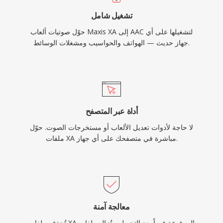
تشغيل شامل
حوّل صوتيات ألعاب Maxis XA إلى AAC لتشغيلها على أي
جهاز حديث — الهواتف والحواسيب ومشغلات الوسائط.
أداة عبر المتصفح
لا حاجة لأدوات تعديل الألعاب أو مستخرجات الصوت. حوّل
ملفات XA مباشرة في متصفحك على أي جهاز.
معالجة آمنة
تُحذف ملفات XA المرفوعة فوراً بعد التحويل. وتُزال ملفات