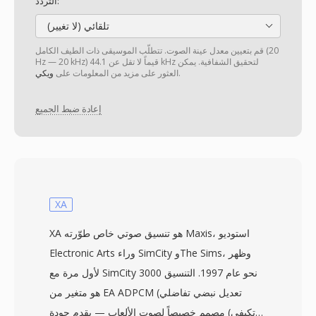
التردد:
تلقائي (لا تغيير)
قم بتعيين معدل عينة الصوت. تتطلّب الموسيقى ذات الطيف الكامل (20
Hz — 20 kHz) قيماً لا تقل عن 44.1 kHz لتحقيق الشفافية. يمكن
.
العثور على مزيد من المعلومات على
ويكي
إعادة ضبط الجميع
XA
XA هو تنسيق صوتي خاص طوّرته Maxis، استوديو
Electronic Arts وراء SimCity وThe Sims، وظهر
لأول مرة مع SimCity 3000 نحو عام 1997. التنسيق
هو متغير من EA ADPCM (تعديل نبضي تفاضلي
تكيفي) مصمم خصيصاً لصوت الألعاب — يقدم جودة