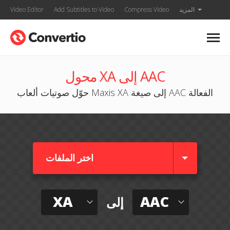
المزيد
Compress Video
Add Subtitles to Video
Video Editor
محول XA إلى AAC
حوّل صوتيات ألعاب Maxis XA إلى صيغة AAC الفعالة
اختر الملفات
XA
AAC
إلى