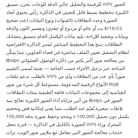
للرقمنة والتحليل عالي الدقة للوحات. يخزن تنسيق VIPS الصور
الكبيرة بتخطيط بسيط قابل للتعيين في الذاكرة: رأس يحتوي أبعاد
الصورة وعدد النطاقات (القنوات) ونوع البيانات (عدد صحيح
8/16/32 بت أو عائم أو مزدوج أو عقدي) وتفسير اللون والدقة
وبيانات وصفية للإزاحة، يليه بيانات البكسل الخام بتنسيق متشابك
النطاقات. يتيح هذا التخطيط المباشر لمدير الذاكرة الافتراضية
لنظام التشغيل تعيين الملف مباشرة في فضاء العناوين، مما يمكّن
libvips من معالجة صور أكبر بكثير من ذاكرة الوصول العشوائي
المتاحة عبر ترحيل الأجزاء حسب الحاجة — تقنية تُسمى التقييم
بالطلب. تدعم ملفات VIPS صوراً بأي عدد من النطاقات وأي من
الأنواع الرقمية المدعومة، مستوعبةً كل شيء من صور RGB
القياسية إلى مجموعات البيانات فائقة الطيفية بمئات النطاقات.
من أبرز مزاياه أداء الصور الكبيرة: تعالج بنية libvips الصور في
بلاطات صغيرة تُقيّم عند الطلب، مما يعني إمكانية قص وتحجيم
وشحذ وحفظ صورة بدقة 100,000 x 100,000 بكسل دون تحميل
الصورة بالكامل في الذاكرة — قدرة تجعل VIPS المحرك وراء
خدمات معالجة الصور التي تتعامل مع ملايين صور الويب. تراث