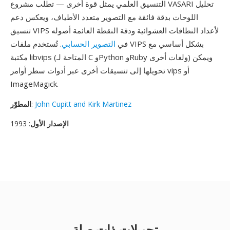
التنسيق العلمي يمثل قوة أخرى — تطلب مشروع VASARI تحليل
اللوحات بدقة فائقة مع التصوير متعدد الأطياف، ويعكس دعم
تنسيق VIPS لأعداد النطاقات العشوائية ودقة النقطة العائمة أصوله
في
التصوير الحسابي
. تُستخدم ملفات VIPS بشكل أساسي مع
مكتبة libvips (المتاحة لـ C وPython وRuby ولغات أخرى) ويمكن
تحويلها إلى تنسيقات أخرى عبر أدوات سطر أوامر vips أو
ImageMagick.
John Cupitt and Kirk Martinez
:
المطوّر
الإصدار الأول
: 1993
تحويلات ذات صلة